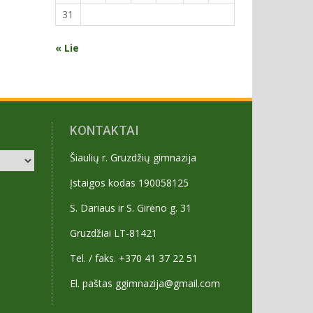
31
« Lie
KONTAKTAI
Šiaulių r. Gruzdžių gimnazija
Įstaigos kodas 190058125
S. Dariaus ir S. Girėno g. 31
Gruzdžiai LT-81421
Tel. / faks. +370 41 37 22 51
El. paštas ggimnazija@gmail.com