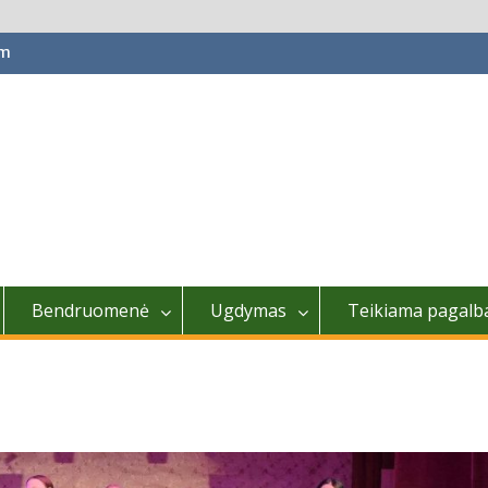
om
Bendruomenė
Ugdymas
Teikiama pagalb