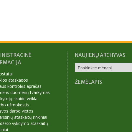
INISTRACINĖ
NAUJIENŲ ARCHYVAS
ORMACIJA
NAUJIENŲ
ARCHYVAS
ostatai
klos ataskaitos
ŽEMĖLAPIS
aus kontrolės aprašas
mens duomenų tvarkymas
ytojų skaidri veikla
rbo užmokestis
svos darbo vietos
ansinių ataskaitų rinkiniai
udžeto vykdymo ataskaitų
kiniai