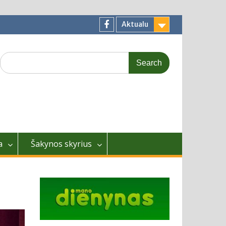
Aktualu
Facebook
Search
for:
a
Šakynos skyrius