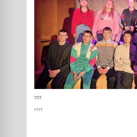
tttt
rrrr