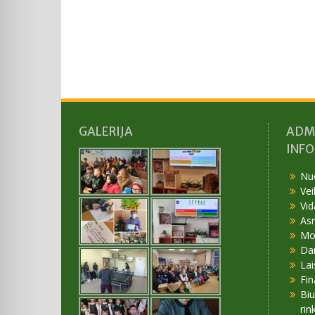
GALERIJA
ADM
INF
Nu
Vei
Vid
As
Mok
Da
Lai
Fin
Bi
rin