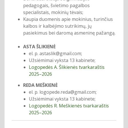
pedagogais, švietimo pagalbos
specialistais, mokinių tėvais;
Kaupia duomenis apie mokinius, turinčius
kalbos ir kalbėjimo sutrikimų, jų
pasiekimus bei daromą asmeninę pažangą.
ASTA ŠLIKIENĖ
el. p. astaslik@gmail.com;
Užsiėmimai vyksta 13 kabinete;
Logopedės A. Šlikienės tvarkaraštis
2025–2026
REDA MEŠKIENĖ
el. p. logopede.reda@gmail.com;
Užsiėmimai vyksta 13 kabinete;
Logopedės R. Meškienės tvarkaraštis
2025–2026