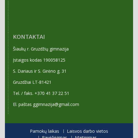
KONTAKTAI
Šiaulių r. Gruzdžių gimnazija
Įstaigos kodas 190058125
S. Dariaus ir S. Girėno g. 31
Gruzdžiai LT-81421
Tel. / faks. +370 41 37 22 51
El. paštas ggimnazija@gmail.com
Pamokų laikas
Laisvos darbo vietos
Pavėžėjimas
Maitinimas