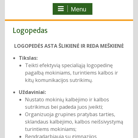
Menu
Logopedas
LOGOPEDĖS
ASTA ŠLIKIENĖ IR REDA MEŠKIENĖ
Tikslas:
Teikti efektyvią specialiąją logopedinę
pagalbą mokiniams, turintiems kalbos ir
kitų komunikacijos sutrikimų.
Uždaviniai:
Nustato mokinių kalbėjimo ir kalbos
sutrikimus bei padeda juos įveikti;
Organizuoja grupines pratybas tarties,
sklandaus kalbėjimo, kalbos neišsivystymą
turintiems mokiniams;
Bendradarbiauja su gimnazijos