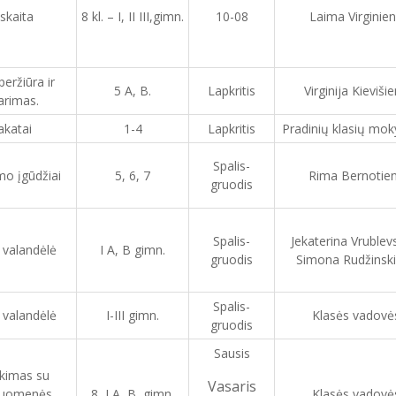
skaita
8 kl. – I, II III,gimn.
10-08
Laima Virginie
peržiūra ir
5 A, B.
Lapkritis
Virginija Kieviši
arimas.
akatai
1-4
Lapkritis
Pradinių klasių mok
Spalis-
o įgūdžiai
5, 6, 7
Rima Bernotie
gruodis
Spalis-
Jekaterina Vrublev
 valandėlė
I A, B gimn.
gruodis
Simona Rudžinsk
Spalis-
 valandėlė
I-III gimn.
Klasės vadovė
gruodis
Sausis
ikimas su
Vasaris
ruomenės
8, I A, B gimn.
Klasės vadovė