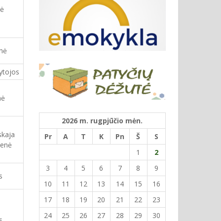
nė
enė
ytojos
nė
2026 m. rugpjūčio mėn.
skaja
Pr
A
T
K
Pn
Š
S
ienė
1
2
3
4
5
6
7
8
9
s
10
11
12
13
14
15
16
17
18
19
20
21
22
23
24
25
26
27
28
29
30
s