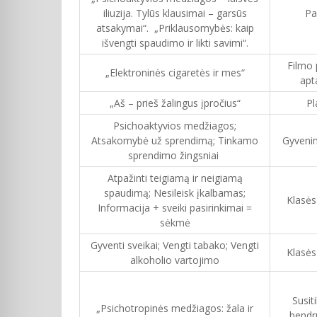
iliuzija. Tylūs klausimai – garsūs
Pa
atsakymai“. „Priklausomybės: kaip
išvengti spaudimo ir likti savimi“.
Filmo 
„Elektroninės cigaretės ir mes“
apt
„Aš – prieš žalingus įpročius“
Pl
Psichoaktyvios medžiagos;
Atsakomybė už sprendimą; Tinkamo
Gyvenim
sprendimo žingsniai
Atpažinti teigiamą ir neigiamą
spaudimą; Nesileisk įkalbamas;
Klasės
Informacija + sveiki pasirinkimai =
sėkmė
Gyventi sveikai; Vengti tabako; Vengti
Klasės
alkoholio vartojimo
Susit
„Psichotropinės medžiagos: žala ir
bend