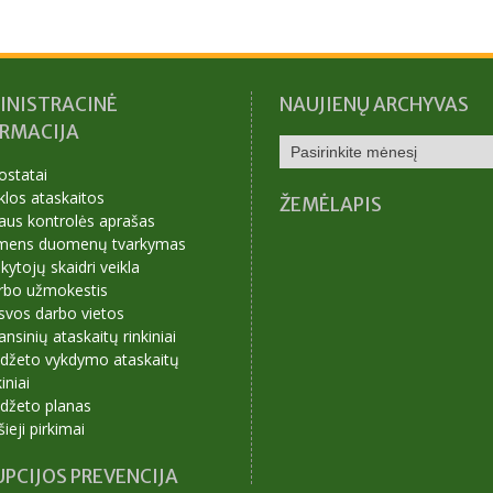
INISTRACINĖ
NAUJIENŲ ARCHYVAS
ORMACIJA
NAUJIENŲ
ARCHYVAS
ostatai
klos ataskaitos
ŽEMĖLAPIS
aus kontrolės aprašas
mens duomenų tvarkymas
ytojų skaidri veikla
rbo užmokestis
svos darbo vietos
ansinių ataskaitų rinkiniai
udžeto vykdymo ataskaitų
kiniai
udžeto planas
šieji pirkimai
PCIJOS PREVENCIJA