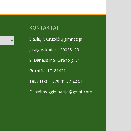
KONTAKTAI
Šiaulių r. Gruzdžių gimnazija
Įstaigos kodas 190058125
S. Dariaus ir S. Girėno g. 31
Gruzdžiai LT-81421
Tel. / faks. +370 41 37 22 51
El. paštas ggimnazija@gmail.com