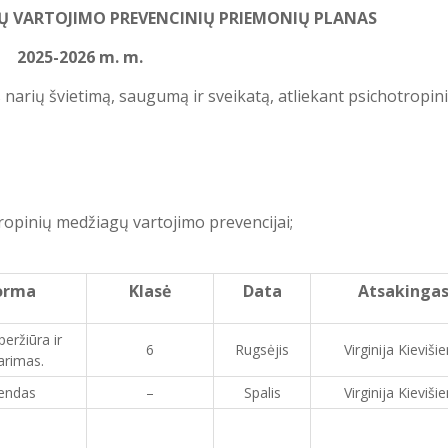
Ų VARTOJIMO PREVENCINIŲ PRIEMONIŲ PLANAS
2025-2026 m. m.
narių švietimą, saugumą ir sveikatą, atliekant psichotropin
opinių medžiagų vartojimo prevencijai;
orma
Klasė
Data
Atsakinga
peržiūra ir
6
Rugsėjis
Virginija Kieviši
arimas.
endas
–
Spalis
Virginija Kieviši