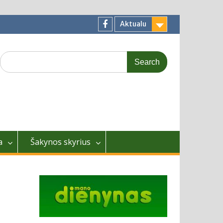
Aktualu
Facebook
Search
for:
a
Šakynos skyrius