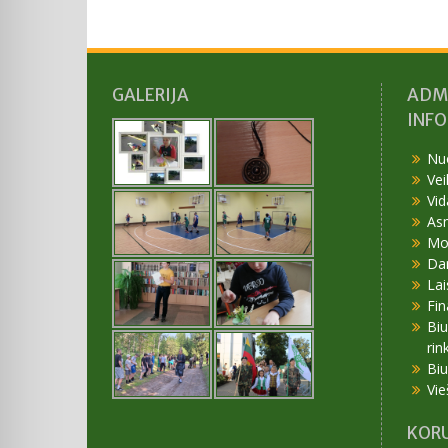
GALERIJA
ADM
INF
Nu
Vei
Vid
As
Mok
Da
Lai
Fin
Bi
rin
Bi
Vie
KORU