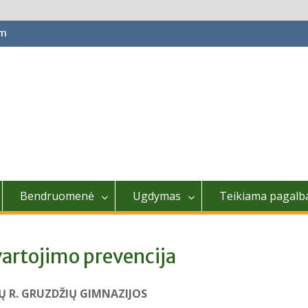
om
Bendruomenė
Ugdymas
Teikiama pagalb
artojimo prevencija
Ų R. GRUZDŽIŲ GIMNAZIJOS