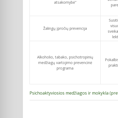
atsakomybė“
pare
Susit
vis
Žalingų įpročių prevencija
sveik
lek
Alkoholio, tabako, psichotropinių
Pokalbis
medžiagų vartojimo prevencinė
prakt
programa
Psichoaktyviosios medžiagos ir mokykla (preve