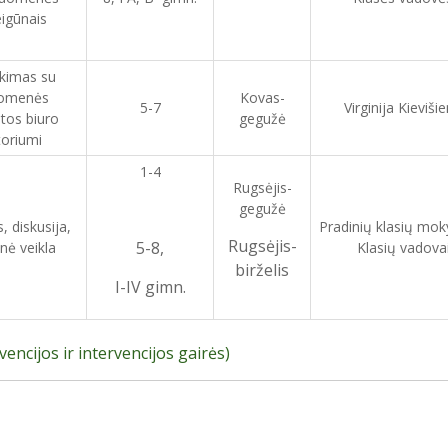
igūnais
ikimas su
uomenės
Kovas-
5-7
Virginija Kieviši
atos biuro
gegužė
toriumi
1-4
Rugsėjis-
gegužė
, diskusija,
Pradinių klasių mok
Rugsėjis-
5-8,
inė veikla
Klasių vadova
birželis
I-IV gimn.
ncijos ir intervencijos gairės)