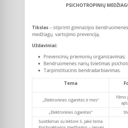
PSICHOTROPINIŲ MEDŽIAG
Tikslas
– stiprinti gimnazijos bendruomenės 
medžiagų vartojimo prevenciją.
Uždaviniai:
Prevencinių priemonių organizavimas;
Bendruomenės narių švietimas psichotr
Tarpinstitucinis bendradarbiavimas.
Tema
F
Filmo 
„Elektroninės cigaretės ir mes“
apt
„Elektroninės cigaretės“
St
Susitikimas su lektore S. Jakė tema
„Psichoaktyvios medžiagos – laisvės