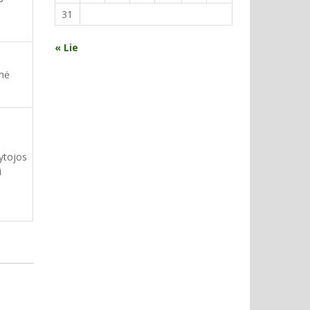
31
« Lie
enė
ytojos
i