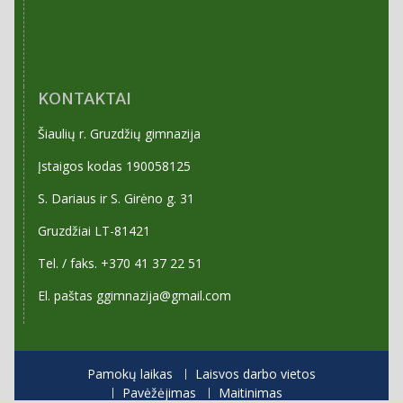
KONTAKTAI
Šiaulių r. Gruzdžių gimnazija
Įstaigos kodas 190058125
S. Dariaus ir S. Girėno g. 31
Gruzdžiai LT-81421
Tel. / faks. +370 41 37 22 51
El. paštas ggimnazija@gmail.com
Pamokų laikas
Laisvos darbo vietos
Pavėžėjimas
Maitinimas