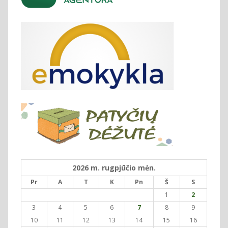
2026 m. rugpjūčio mėn.
Pr
A
T
K
Pn
Š
S
1
2
3
4
5
6
7
8
9
10
11
12
13
14
15
16