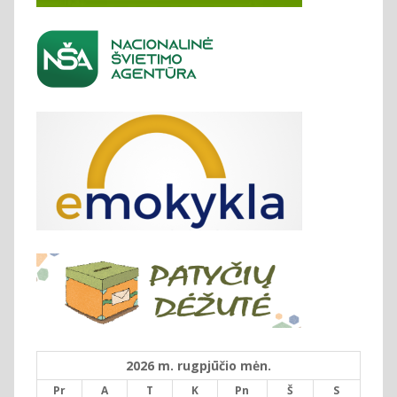
2026 m. rugpjūčio mėn.
Pr
A
T
K
Pn
Š
S