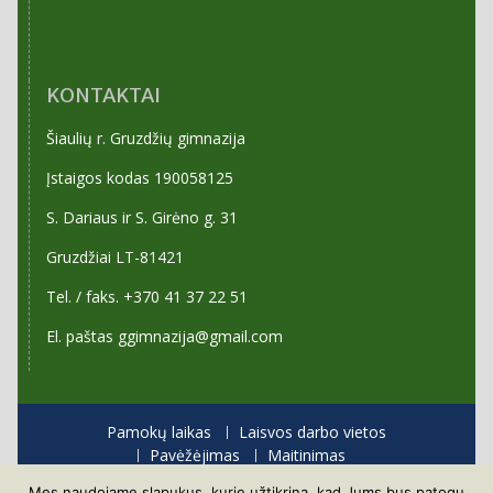
KONTAKTAI
Šiaulių r. Gruzdžių gimnazija
Įstaigos kodas 190058125
S. Dariaus ir S. Girėno g. 31
Gruzdžiai LT-81421
Tel. / faks. +370 41 37 22 51
El. paštas ggimnazija@gmail.com
Pamokų laikas
Laisvos darbo vietos
Pavėžėjimas
Maitinimas
Priėmimas į gimnaziją
Mes naudojame slapukus, kurie užtikrina, kad Jums bus patogu