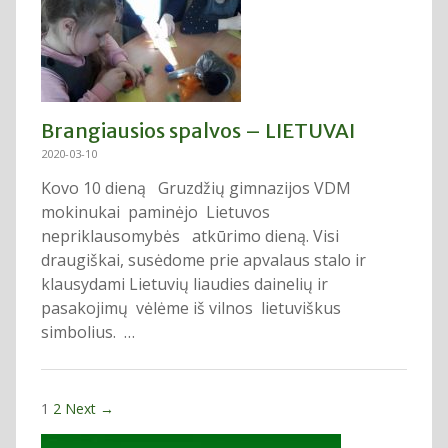
Brangiausios spalvos – LIETUVAI
2020-03-10
Kovo 10 dieną Gruzdžių gimnazijos VDM
mokinukai paminėjo Lietuvos
nepriklausomybės atkūrimo dieną. Visi
draugiškai, susėdome prie apvalaus stalo ir
klausydami Lietuvių liaudies dainelių ir
pasakojimų vėlėme iš vilnos lietuviškus
simbolius. …
1
2
Next →