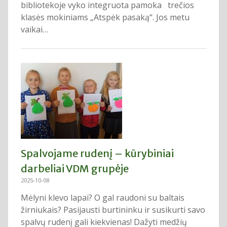
bibliotekoje vyko integruota pamoka trečios
klasės mokiniams „Atspėk pasaką“. Jos metu
vaikai…
Spalvojame rudenį – kūrybiniai
darbeliai VDM grupėje
2025-10-08
Mėlyni klevo lapai? O gal raudoni su baltais
žirniukais? Pasijausti burtininku ir susikurti savo
spalvų rudenį gali kiekvienas! Dažyti medžių