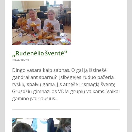
„Rudenėlio šventė“
2024-10-29
Dingo vasara kaip sapnas. O gal ją išsinešė
gandrai ant sparnų? Įsibėgėjęs ruduo pažeria
ryškių spalvų gamą. Jis atnešė ir smagią šventę
Gruzdžių gimnazijos VDM grupių vaikams. Vaikai
gamino įvairiausius…