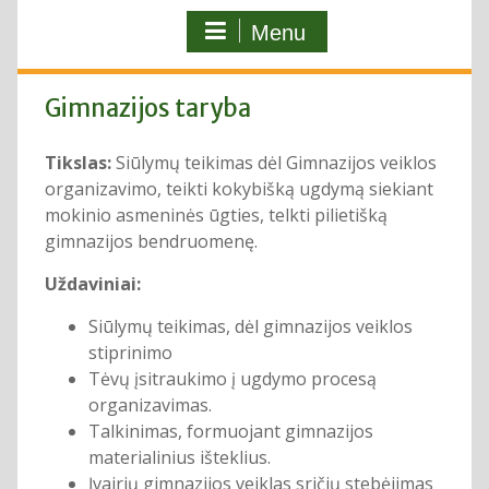
Menu
Gimnazijos taryba
Tikslas:
Siūlymų teikimas dėl Gimnazijos veiklos
organizavimo, teikti kokybišką ugdymą siekiant
mokinio asmeninės ūgties, telkti pilietišką
gimnazijos bendruomenę.
Uždaviniai:
Siūlymų teikimas, dėl gimnazijos veiklos
stiprinimo
Tėvų įsitraukimo į ugdymo procesą
organizavimas.
Talkinimas, formuojant gimnazijos
materialinius išteklius.
Įvairių gimnazijos veiklas sričių stebėjimas