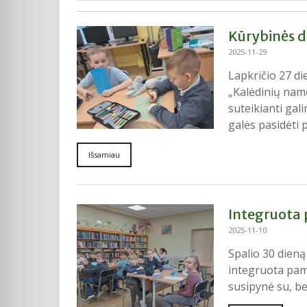
Kūrybinės d
2025-11-29
Lapkričio 27 di
„Kalėdinių nam
suteikianti ga
galės pasidėti 
Išsamiau
Integruota
2025-11-10
Spalio 30 dien
integruota pamo
susipynė su, b