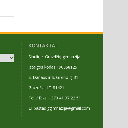
KONTAKTAI
Šiaulių r. Gruzdžių gimnazija
Įstaigos kodas 190058125
S. Dariaus ir S. Girėno g. 31
Gruzdžiai LT-81421
Tel. / faks. +370 41 37 22 51
El. paštas ggimnazija@gmail.com