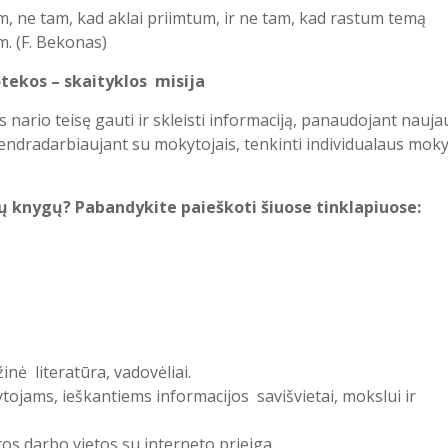
, ne tam, kad aklai priimtum, ir ne tam, kad rastum temą
. (F. Bekonas)
otekos – skaityklos misija
ario teisę gauti ir skleisti informaciją, panaudojant nauja
bendradarbiaujant su mokytojais, tenkinti individualaus mok
ų knygų? Pabandykite paieškoti šiuose tinklapiuose:
nė literatūra, vadovėliai.
ojams, ieškantiems informacijos savišvietai, mokslui ir
os darbo vietos su interneto prieiga.