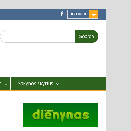
Aktualu
Facebook
Search
for:
a
Šakynos skyrius