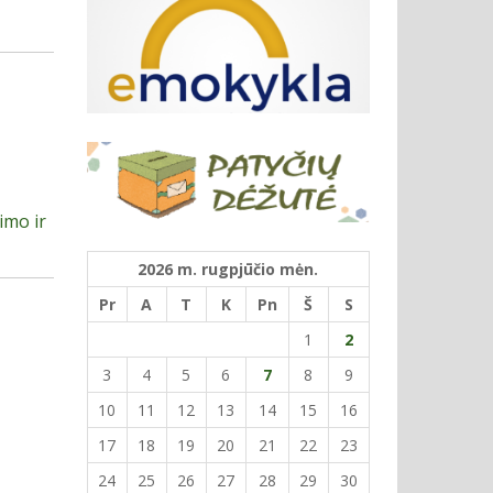
imo ir
2026 m. rugpjūčio mėn.
Pr
A
T
K
Pn
Š
S
1
2
3
4
5
6
7
8
9
10
11
12
13
14
15
16
17
18
19
20
21
22
23
24
25
26
27
28
29
30