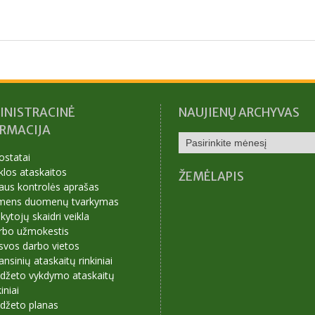
INISTRACINĖ
NAUJIENŲ ARCHYVAS
ORMACIJA
NAUJIENŲ
ARCHYVAS
ostatai
klos ataskaitos
ŽEMĖLAPIS
aus kontrolės aprašas
mens duomenų tvarkymas
ytojų skaidri veikla
rbo užmokestis
svos darbo vietos
ansinių ataskaitų rinkiniai
udžeto vykdymo ataskaitų
kiniai
udžeto planas