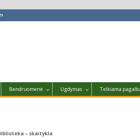
om
Bendruomenė
Ugdymas
Teikiama pagalb
Biblioteka – skaitykla