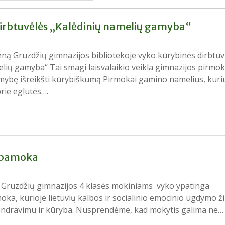
irbtuvėlės „Kalėdinių namelių gamyba“
eną Gruzdžių gimnazijos bibliotekoje vyko kūrybinės dirbtuv
elių gamyba“ Tai smagi laisvalaikio veikla gimnazijos pirm
limybę išreikšti kūrybiškumą Pirmokai gamino namelius, kuri
prie eglutės….
 pamoka
ą Gruzdžių gimnazijos 4 klasės mokiniams vyko ypatinga
ka, kurioje lietuvių kalbos ir socialinio emocinio ugdymo ž
endravimu ir kūryba. Nusprendėme, kad mokytis galima ne…