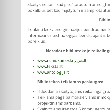
Skaityk ne tam, kad prieštarautum ar neigtum
pokalbiui, bet kad mąstytum ir samprotautum
Bibli
Tenkinti kiekvieno gimnazijos bendruomenės n
informacines technologijas, bendraujant ir 
poreikius.
Neradote bibliotekoje reikaling
www.nemokamosknygos.lt
www.tekstai.lt
www.antologija.lt
Bibliotekos teikiamos paslaugos:
Išduodama skaitytojams reikalinga groži
Teikiama pagalba moksleiviams ir mokyt
projektiniams darbams.
Skaitytojams įrengtos 5 kompiuterizuot