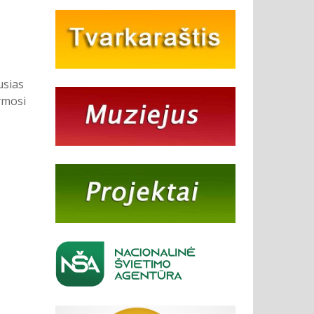
usias
ymosi