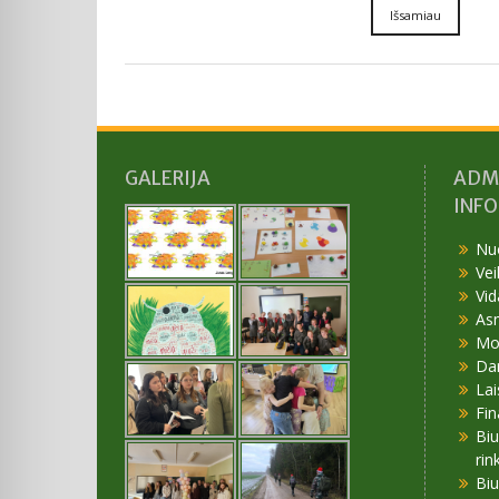
Išsamiau
GALERIJA
ADM
INF
Nu
Vei
Vid
As
Mok
Da
Lai
Fin
Bi
rin
Bi