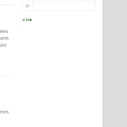
31
« Lie
ėlės
okams
uos
inios