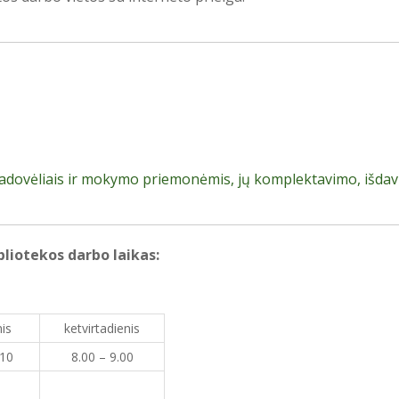
adovėliais ir mokymo priemonėmis, jų komplektavimo, išdav
bliotekos darbo laikas:
nis
ketvirtadienis
.10
8.00 – 9.00