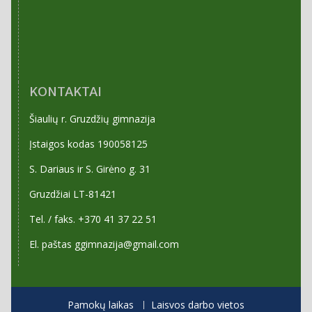
KONTAKTAI
Šiaulių r. Gruzdžių gimnazija
Įstaigos kodas 190058125
S. Dariaus ir S. Girėno g. 31
Gruzdžiai LT-81421
Tel. / faks. +370 41 37 22 51
El. paštas ggimnazija@gmail.com
Pamokų laikas
Laisvos darbo vietos