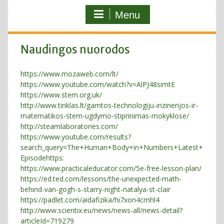
Menu
Naudingos nuorodos
https://www.mozaweb.
com/lt/
https://www.youtube.
com/watch?v=AlPJ48simtE
https://www.stem.org.uk/
http://www.tinklas.lt/gamtos-technologiju-inzinerijos-ir-
matematikos-stem-ugdymo-stiprinimas-mokyklose/
http://steamlaboratories.com/
https://www.youtube.com/results?
search_query=The+Human+Body+in+Numbers+Latest+
Episodehttps:
https://www.practicaleducator.com/5e-free-lesson-plan/
https://ed.ted.com/lessons/the-unexpected-math-
behind-van-gogh-s-starry-night-natalya-st-clair
https://padlet.com/aidafizika/hi7xon4cmhl4
http://www.scientix.eu/news/news-all/news-detail?
articleId=719279