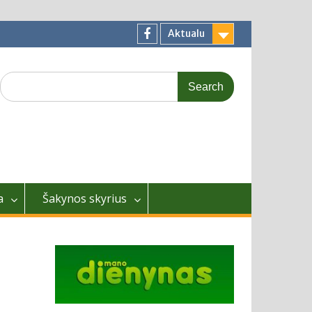
Aktualu
Facebook
Search
for:
a
Šakynos skyrius