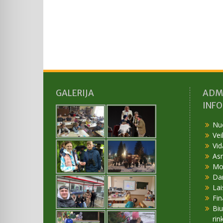
GALERIJA
ADM
INF
Nu
Vei
Vid
As
Mok
Da
Lai
Fin
Bi
rin