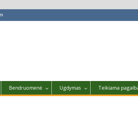
om
Bendruomenė
Ugdymas
Teikiama pagalb