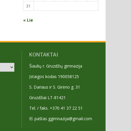
31
« Lie
KONTAKTAI
Šiaulių r. Gruzdžių gimnazija
Įstaigos kodas 190058125
S. Dariaus ir S. Girėno g. 31
Gruzdžiai LT-81421
Tel. / faks. +370 41 37 22 51
El. paštas ggimnazija@gmail.com