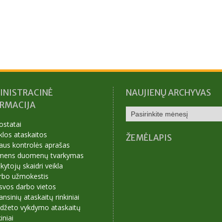
INISTRACINĖ
NAUJIENŲ ARCHYVAS
ORMACIJA
NAUJIENŲ
ARCHYVAS
ostatai
klos ataskaitos
ŽEMĖLAPIS
aus kontrolės aprašas
mens duomenų tvarkymas
ytojų skaidri veikla
rbo užmokestis
svos darbo vietos
ansinių ataskaitų rinkiniai
udžeto vykdymo ataskaitų
kiniai