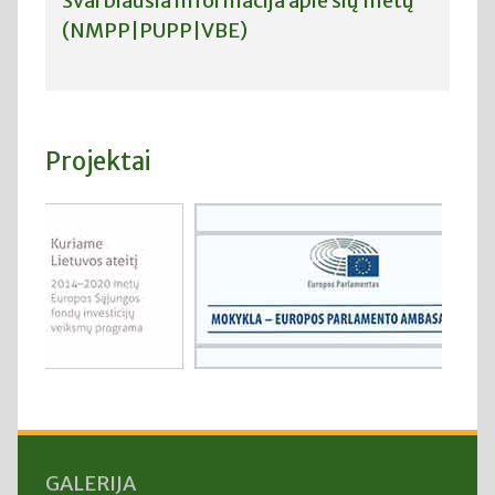
Svarbiausia informacija apie šių metų
(NMPP|PUPP|VBE)
Projektai
GALERIJA