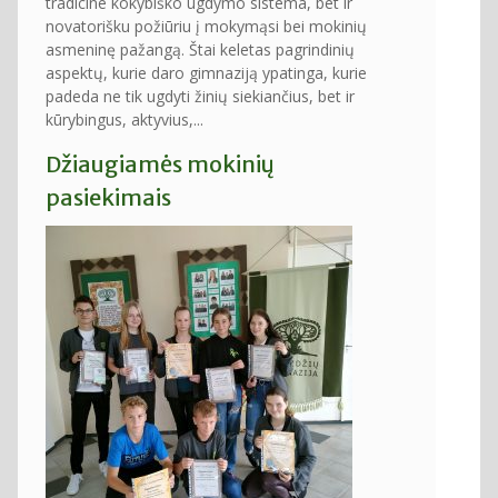
tradicine kokybiško ugdymo sistema, bet ir
novatorišku požiūriu į mokymąsi bei mokinių
asmeninę pažangą. Štai keletas pagrindinių
aspektų, kurie daro gimnaziją ypatinga, kurie
padeda ne tik ugdyti žinių siekiančius, bet ir
kūrybingus, aktyvius,...
Džiaugiamės mokinių
pasiekimais