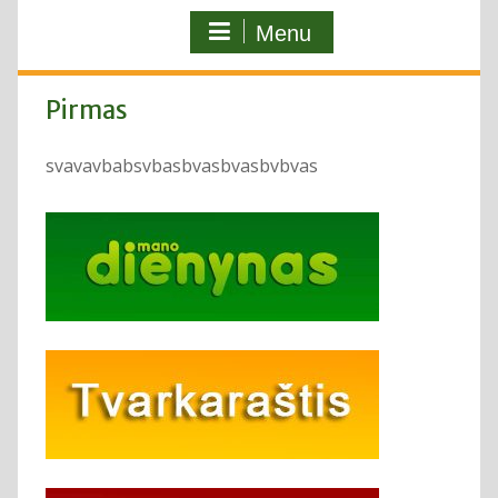
Menu
Pirmas
svavavbabsvbasbvasbvasbvbvas