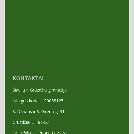
KONTAKTAI
Šiaulių r. Gruzdžių gimnazija
Įstaigos kodas 190058125
S. Dariaus ir S. Girėno g. 31
Gruzdžiai LT-81421
Tel. / faks. +370 41 37 22 51