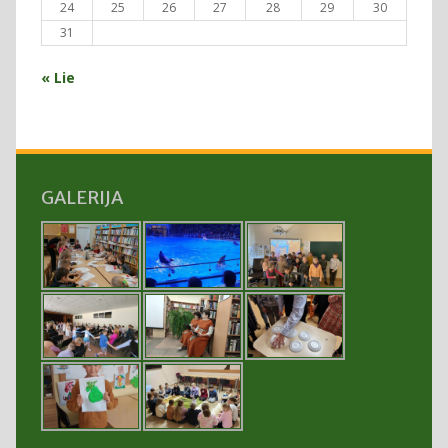
24
25
26
27
28
29
30
31
« Lie
GALERIJA