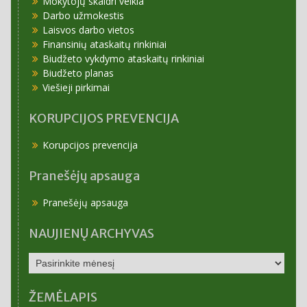
Mokytojų skaidri veikla
Darbo užmokestis
Laisvos darbo vietos
Finansinių ataskaitų rinkiniai
Biudžeto vykdymo ataskaitų rinkiniai
Biudžeto planas
Viešieji pirkimai
KORUPCIJOS PREVENCIJA
Korupcijos prevencija
Pranešėjų apsauga
Pranešėjų apsauga
NAUJIENŲ ARCHYVAS
NAUJIENŲ
ARCHYVAS
ŽEMĖLAPIS