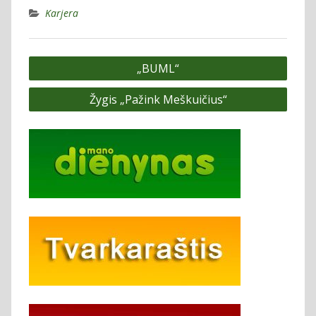
Karjera
Navigacija
„BUML“
tarp
Žygis „Pažink Meškuičius“
įrašų