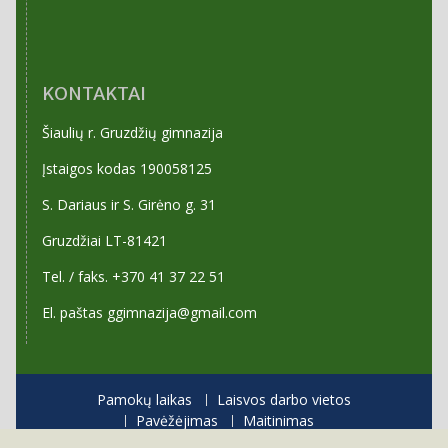
KONTAKTAI
Šiaulių r. Gruzdžių gimnazija
Įstaigos kodas 190058125
S. Dariaus ir S. Girėno g. 31
Gruzdžiai LT-81421
Tel. / faks. +370 41 37 22 51
El. paštas ggimnazija@gmail.com
Pamokų laikas
Laisvos darbo vietos
Pavėžėjimas
Maitinimas
Priėmimas į gimnaziją