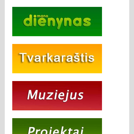
įrašų