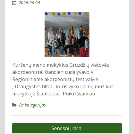
2026-06-04
Kuršėnų meno mokyklos Gruzdžių vietovės
akordeonistai šiandien sudalyvavo V
Regioniniame akordeonistų festivalyje
,,Draugystės tiltai”, kuris vyko Dainų muzikos
mokykloje Šiauliuose. Puiki
Išsamiau …
Be kategorijos
Navigacija
Senesni įrašai
tarp