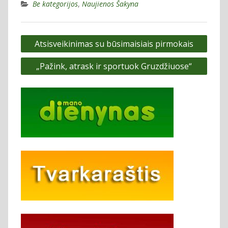
Be kategorijos
,
Naujienos Šakyna
Navigacija
Atsisveikinimas su būsimaisiais pirmokais
tarp
„Pažink, atrask ir sportuok Gruzdžiuose“
įrašų