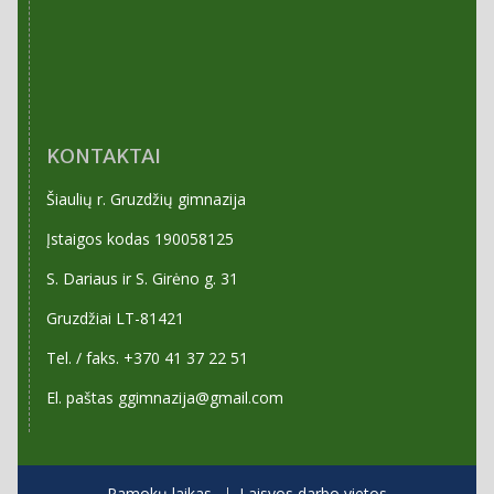
KONTAKTAI
Šiaulių r. Gruzdžių gimnazija
Įstaigos kodas 190058125
S. Dariaus ir S. Girėno g. 31
Gruzdžiai LT-81421
Tel. / faks. +370 41 37 22 51
El. paštas ggimnazija@gmail.com
Pamokų laikas
Laisvos darbo vietos