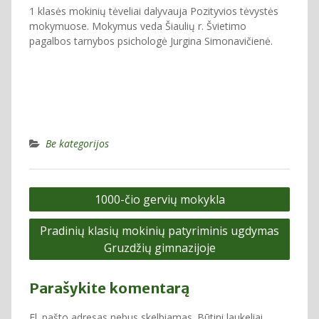
1 klasės mokinių tėveliai dalyvauja Pozityvios tėvystės
mokymuose. Mokymus veda Šiaulių r. Švietimo
pagalbos tarnybos psichologė Jurgina Simonavičienė.
Be kategorijos
Navigacija
1000-čio gervių mokykla
tarp
Pradinių klasių mokinių patyriminis ugdymas
įrašų
Gruzdžių gimnazijoje
Parašykite komentarą
El. pašto adresas nebus skelbiamas.
Būtini laukeliai