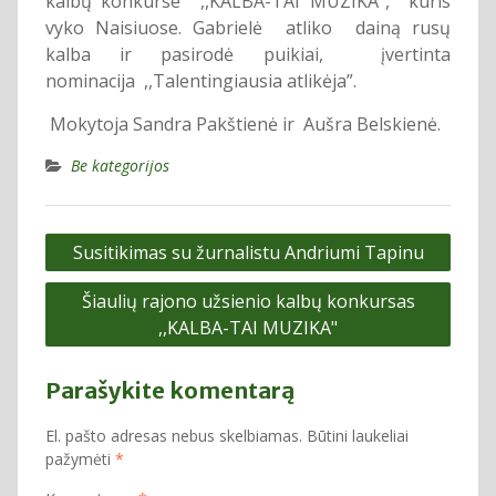
kalbų konkurse ,,KALBA-TAI MUZIKA”, kuris
vyko Naisiuose. Gabrielė atliko dainą rusų
kalba ir pasirodė puikiai, įvertinta
nominacija ,,Talentingiausia atlikėja”.
Mokytoja Sandra Pakštienė ir Aušra Belskienė.
Be kategorijos
Navigacija
Susitikimas su žurnalistu Andriumi Tapinu
tarp
Šiaulių rajono užsienio kalbų konkursas
įrašų
,,KALBA-TAI MUZIKA"
Parašykite komentarą
El. pašto adresas nebus skelbiamas.
Būtini laukeliai
pažymėti
*