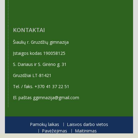
KONTAKTAI
Šiaulių r. Gruzdžių gimnazija
Įstaigos kodas 190058125
S. Dariaus ir S. Girėno g. 31
Gruzdžiai LT-81421
Tel. / faks. +370 41 37 22 51
El. paštas ggimnazija@gmail.com
Pamokų laikas
Laisvos darbo vietos
Pavėžėjimas
Maitinimas
Priėmimas į gimnaziją