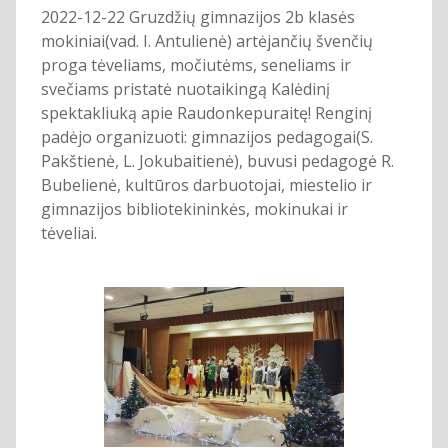
2022-12-22 Gruzdžių gimnazijos 2b klasės
mokiniai(vad. I. Antulienė) artėjančių švenčių
proga tėveliams, močiutėms, seneliams ir
svečiams pristatė nuotaikingą Kalėdinį
spektakliuką apie Raudonkepuraitę! Renginį
padėjo organizuoti: gimnazijos pedagogai(S.
Pakštienė, L. Jokubaitienė), buvusi pedagogė R.
Bubelienė, kultūros darbuotojai, miestelio ir
gimnazijos bibliotekininkės, mokinukai ir
tėveliai.