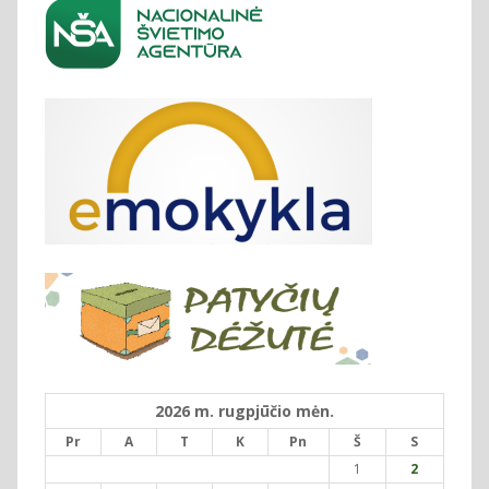
2026 m. rugpjūčio mėn.
Pr
A
T
K
Pn
Š
S
1
2