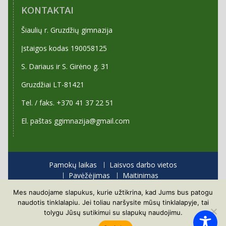
KONTAKTAI
Šiaulių r. Gruzdžių gimnazija
Įstaigos kodas 190058125
S. Dariaus ir S. Girėno g. 31
Gruzdžiai LT-81421
Tel. / faks. +370 41 37 22 51
El. paštas ggimnazija@gmail.com
Pamokų laikas
Laisvos darbo vietos
Pavėžėjimas
Maitinimas
Priėmimas į gimnaziją
Mes naudojame slapukus, kurie užtikrina, kad Jums bus patogu
Visos teisės saugomos
naudotis tinklalapiu. Jei toliau naršysite mūsų tinklalapyje, tai
Proudly powered by WordPress
|
Education Hub by
tolygu Jūsų sutikimui su slapukų naudojimu.
WEN Themes