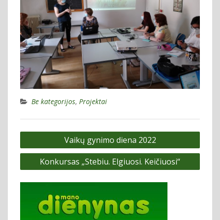
Be kategorijos
,
Projektai
Navigacija
Vaikų gynimo diena 2022
tarp
Konkursas „Stebiu. Elgiuosi. Keičiuosi“
įrašų