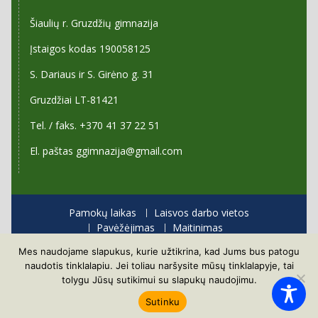
Šiaulių r. Gruzdžių gimnazija
Įstaigos kodas 190058125
S. Dariaus ir S. Girėno g. 31
Gruzdžiai LT-81421
Tel. / faks. +370 41 37 22 51
El. paštas ggimnazija@gmail.com
Pamokų laikas
Laisvos darbo vietos
Pavėžėjimas
Maitinimas
Priėmimas į gimnaziją
Mes naudojame slapukus, kurie užtikrina, kad Jums bus patogu
Visos teisės saugomos
naudotis tinklalapiu. Jei toliau naršysite mūsų tinklalapyje, tai
Proudly powered by WordPress
|
Education Hub by
tolygu Jūsų sutikimui su slapukų naudojimu.
WEN Themes
Sutinku