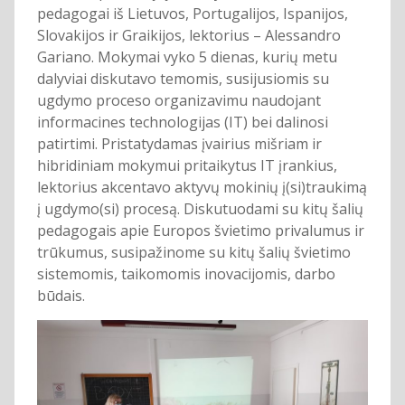
pedagogai iš Lietuvos, Portugalijos, Ispanijos,
Slovakijos ir Graikijos, lektorius – Alessandro
Gariano. Mokymai vyko 5 dienas, kurių metu
dalyviai diskutavo temomis, susijusiomis su
ugdymo proceso organizavimu naudojant
informacines technologijas (IT) bei dalinosi
patirtimi. Pristatydamas įvairius mišriam ir
hibridiniam mokymui pritaikytus IT įrankius,
lektorius akcentavo aktyvų mokinių į(si)traukimą
į ugdymo(si) procesą. Diskutuodami su kitų šalių
pedagogais apie Europos švietimo privalumus ir
trūkumus, susipažinome su kitų šalių švietimo
sistemomis, taikomomis inovacijomis, darbo
būdais.