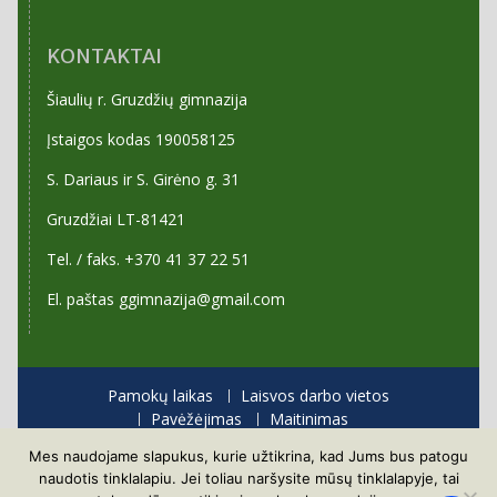
KONTAKTAI
Šiaulių r. Gruzdžių gimnazija
Įstaigos kodas 190058125
S. Dariaus ir S. Girėno g. 31
Gruzdžiai LT-81421
Tel. / faks. +370 41 37 22 51
El. paštas ggimnazija@gmail.com
Pamokų laikas
Laisvos darbo vietos
Pavėžėjimas
Maitinimas
Priėmimas į gimnaziją
Mes naudojame slapukus, kurie užtikrina, kad Jums bus patogu
Visos teisės saugomos
naudotis tinklalapiu. Jei toliau naršysite mūsų tinklalapyje, tai