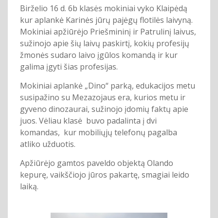
Birželio 16 d. 6b klasės mokiniai vyko Klaipėdą
kur aplankė Karinės jūrų pajėgų flotilės laivyną.
Mokiniai apžiūrėjo Priešmininį ir Patrulinį laivus,
sužinojo apie šių laivų paskirtį, kokių profesijų
žmonės sudaro laivo įgūlos komandą ir kur
galima įgyti šias profesijas.
Mokiniai aplankė „Dino“ parką, edukacijos metu
susipažino su Mezazojaus era, kurios metu ir
gyveno dinozaurai, sužinojo įdomių faktų apie
juos. Vėliau klasė buvo padalinta į dvi
komandas, kur mobiliųjų telefonų pagalba
atliko užduotis.
Apžiūrėjo gamtos paveldo objektą Olando
kepurę, vaikščiojo jūros pakartę, smagiai leido
laiką.