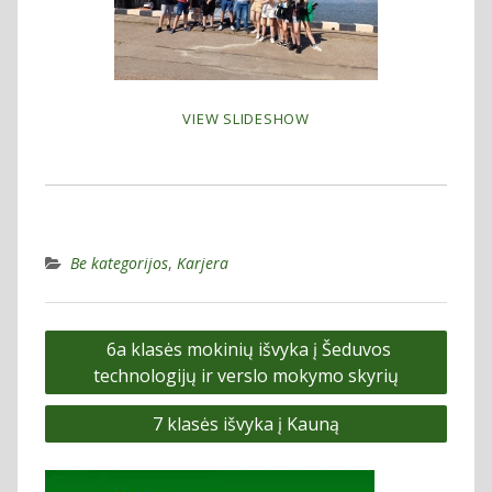
VIEW SLIDESHOW
Be kategorijos
,
Karjera
Navigacija
6a klasės mokinių išvyka į Šeduvos
tarp
technologijų ir verslo mokymo skyrių
įrašų
7 klasės išvyka į Kauną