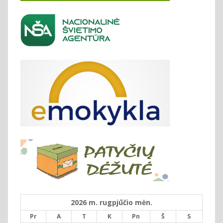
2026 m. rugpjūčio mėn.
Pr
A
T
K
Pn
Š
S