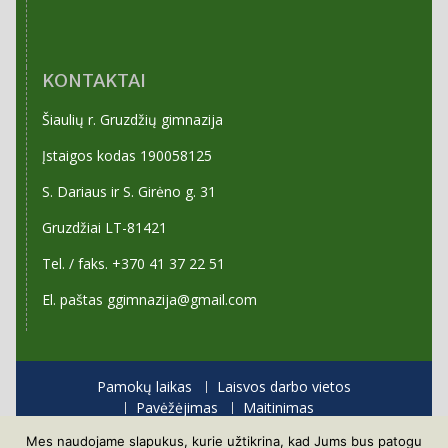
KONTAKTAI
Šiaulių r. Gruzdžių gimnazija
Įstaigos kodas 190058125
S. Dariaus ir S. Girėno g. 31
Gruzdžiai LT-81421
Tel. / faks. +370 41 37 22 51
El. paštas ggimnazija@gmail.com
Pamokų laikas
Laisvos darbo vietos
Pavėžėjimas
Maitinimas
Priėmimas į gimnaziją
Mes naudojame slapukus, kurie užtikrina, kad Jums bus patogu