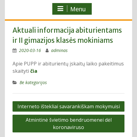
Menu
Aktuali informacija abiturientams
ir II gimazijos klasės mokiniams
2020-03-16
adminas
Apie PUPP ir abiturientų įskaitų laiko pakeitimus
skaityti
čia
Be kategorijos
Navigacija
Interneto ištekliai savarankiškam mokymuisi
tarp
Atmintinė švietimo bendruomenei dėl
įrašų
koronaviruso