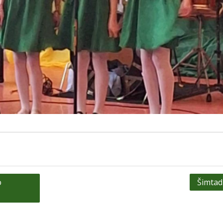
o
Šimtad