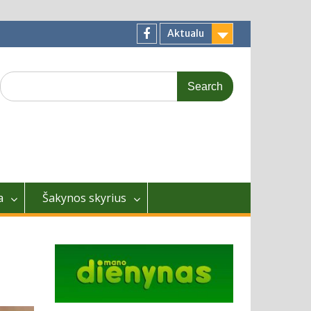
Aktualu
Facebook
Search
for:
a
Šakynos skyrius