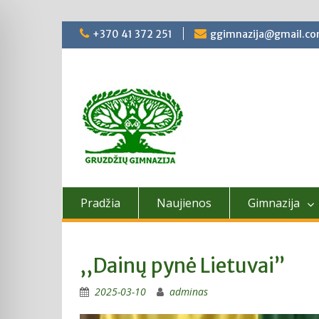
Skip
+370 41 372 251
ggimnazija@gmail.c
to
content
Pradžia
Naujienos
Gimnazija
,,Dainų pynė Lietuvai”
2025-03-10
adminas