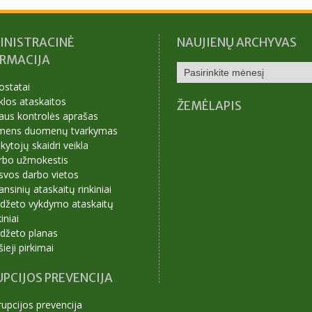
INISTRACINĖ
NAUJIENŲ ARCHYVAS
ORMACIJA
NAUJIENŲ
ARCHYVAS
ostatai
klos ataskaitos
ŽEMĖLAPIS
aus kontrolės aprašas
mens duomenų tvarkymas
ytojų skaidri veikla
rbo užmokestis
svos darbo vietos
ansinių ataskaitų rinkiniai
udžeto vykdymo ataskaitų
kiniai
udžeto planas
šieji pirkimai
PCIJOS PREVENCIJA
upcijos prevencija