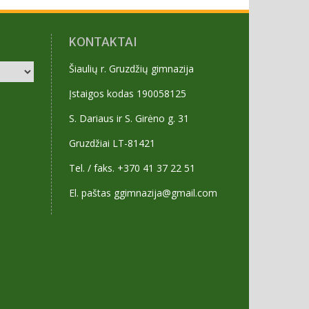
KONTAKTAI
Šiaulių r. Gruzdžių gimnazija
Įstaigos kodas 190058125
S. Dariaus ir S. Girėno g. 31
Gruzdžiai LT-81421
Tel. / faks. +370 41 37 22 51
El. paštas ggimnazija@gmail.com