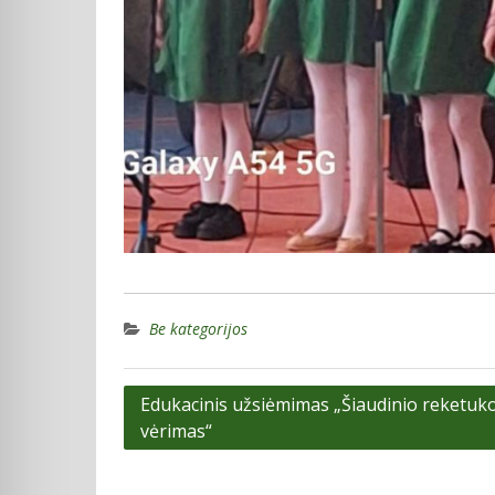
Be kategorijos
Navigacija
Edukacinis užsiėmimas „Šiaudinio reketuk
vėrimas“
tarp
įrašų