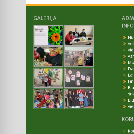
GALERIJA
ADM
INF
Nu
Vei
Vid
As
Mok
Da
Lai
Fin
Bi
rin
Bi
Vie
KORU
Kor