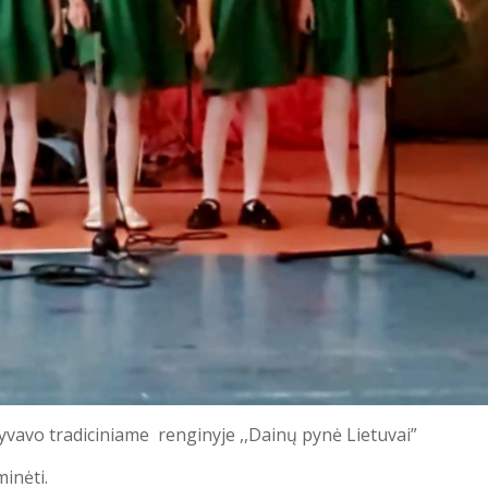
vavo tradiciniame renginyje ,,Dainų pynė Lietuvai”
inėti.