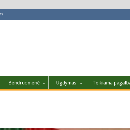
om
Bendruomenė
Ugdymas
Teikiama pagalb