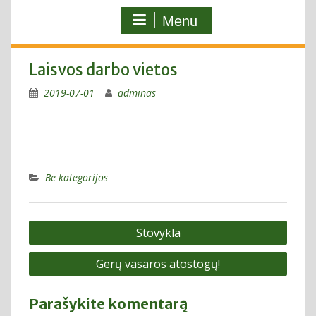
Menu
Laisvos darbo vietos
2019-07-01
adminas
Be kategorijos
Navigacija
Stovykla
tarp
Gerų vasaros atostogų!
įrašų
Parašykite komentarą