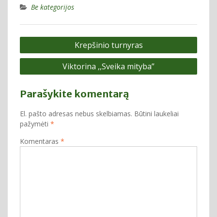
Be kategorijos
Navigacija
Krepšinio turnyras
tarp
Viktorina ,,Sveika mityba”
įrašų
Parašykite komentarą
El. pašto adresas nebus skelbiamas.
Būtini laukeliai
pažymėti
*
Komentaras
*