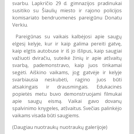
svarbu. Lapkričio 29 d. gimnazijos pradinukai
susitiko su Šiaulių miesto ir rajono policijos
komisariato bendruomenės pareigūnu Donatu
Verkiu.
Pareigūnas su vaikais kalbėjosi apie saugų
elgesį kelyje, kur ir kaip galima pereiti gatvę,
kaip elgtis autobuse ir iš jo išlipus, kaip saugiai
važiuoti dviračiu, suteikė žinių ir apie atšvaitų
svarbą, pademonstravo, kaip juos tinkamai
segėti. Aiškino vaikams, jog gatvėje ir kelyje
svarbiausia neskubėti, ragino juos būti
atsakingais ir drausmingais. Edukacinės
popietės metu buvo demonstruojami filmukai
apie saugų eismą. Vaikai gavo dovanų
spalvinimo knygeles, atšvaitus. Svečias palinkėjo
vaikams visada būti saugiems.
(Daugiau nuotraukų nuotraukų galerijoje)