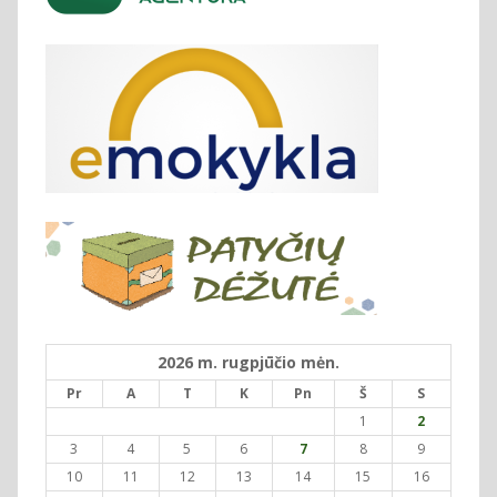
2026 m. rugpjūčio mėn.
Pr
A
T
K
Pn
Š
S
1
2
3
4
5
6
7
8
9
10
11
12
13
14
15
16