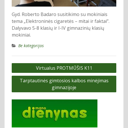
Gyd. Roberto Badaro susitikimo su mokiniais
tema „Elektroninės cigaretės – mitai ir faktai”.
Dalyvavo 5-8 klasių ir I-IV gimnazinių klasių
mokiniai.
Be kategorijos
Navigacija
Virtualus PROTMŪŠIS K11
tarp
Tarptautinės gimtosios kalbos minėjimas
įrašų
gimnazijoje