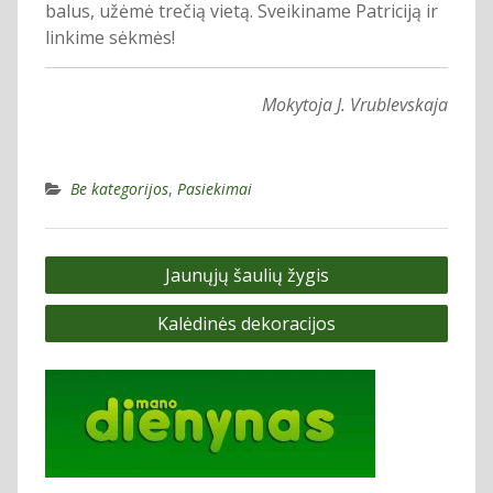
balus, užėmė trečią vietą. Sveikiname Patriciją ir
linkime sėkmės!
Mokytoja J. Vrublevskaja
Be kategorijos
,
Pasiekimai
Navigacija
Jaunųjų šaulių žygis
tarp
Kalėdinės dekoracijos
įrašų