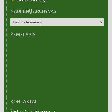
Pranešėjų apsauga
NAUJIENŲ ARCHYVAS
NAUJIENŲ
ARCHYVAS
ŽEMĖLAPIS
KONTAKTAI
Šiaulių r. Gruzdžių gimnazija