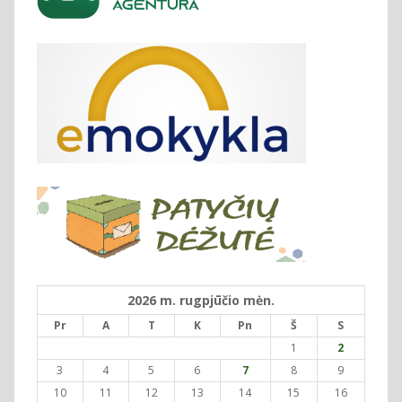
2026 m. rugpjūčio mėn.
Pr
A
T
K
Pn
Š
S
1
2
3
4
5
6
7
8
9
10
11
12
13
14
15
16