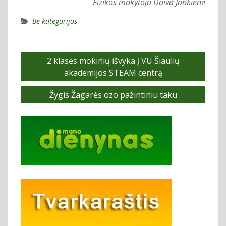
Fizikos mokytoja Daiva Jonkienė
Be kategorijos
Navigacija
2 klasės mokinių išvyka į VU Šiaulių
tarp
akademijos STEAM centrą
įrašų
Žygis Žagarės ozo pažintiniu taku