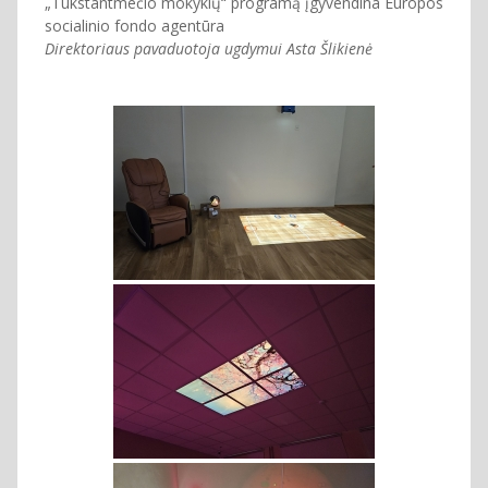
„Tūkstantmečio mokyklų“ programą įgyvendina Europos
socialinio fondo agentūra
Direktoriaus pavaduotoja ugdymui Asta Šlikienė