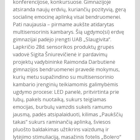
konferencijose, konkursuose. Gimnazijoje
atsiranda naujų erdvių, kuriančių pozityvią, gerą
socialinę emocinę aplinką visai bendruomenei.
Pati naujausia – pirmame aukšte atidarytas
multisensorinis kambarys. Šią ugdymo(si) erdvę
gimnazijai padėjo įrengti UAB „Slaugivita“.
Lapkričio 28d. sensorikos produktų grupės
vadovė Sigita Šniurevičienė ir pardavimų
projektų vadybininkė Raimonda Darbutienė
gimnazijos bendruomenei pravedė mokymus,
kurių metu supažindino su multisensorinio
kambario įrenginių teikiamomis galimybėmis
ugdymo procese: LED panelė, pritvirtinta prie
lubų, pakels nuotaiką, sukurs teigiamas
emocijas, burbulų vamzdis sukels ramumo
jausmą, padės atsipalaiduoti, kilimas „Paukščių
takas“ sukurs raminančią aplinką, šviesos
pluošto baldakimas užtikrins vaizdumą ir
lytėjimo stimuliaciją, masažinis fotelis „Bolero“