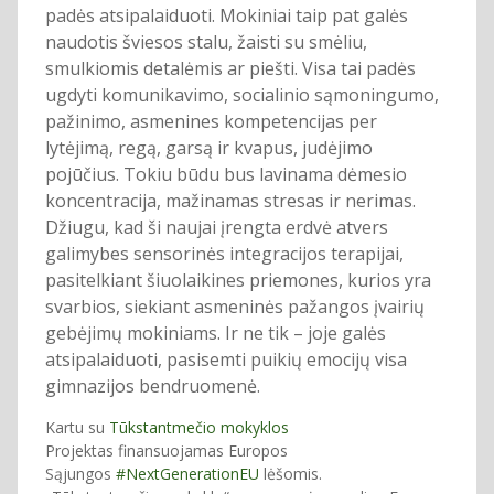
padės atsipalaiduoti. Mokiniai taip pat galės
naudotis šviesos stalu, žaisti su smėliu,
smulkiomis detalėmis ar piešti. Visa tai padės
ugdyti komunikavimo, socialinio sąmoningumo,
pažinimo, asmenines kompetencijas per
lytėjimą, regą, garsą ir kvapus, judėjimo
pojūčius. Tokiu būdu bus lavinama dėmesio
koncentracija, mažinamas stresas ir nerimas.
Džiugu, kad ši naujai įrengta erdvė atvers
galimybes sensorinės integracijos terapijai,
pasitelkiant šiuolaikines priemones, kurios yra
svarbios, siekiant asmeninės pažangos įvairių
gebėjimų mokiniams. Ir ne tik – joje galės
atsipalaiduoti, pasisemti puikių emocijų visa
gimnazijos bendruomenė.
Kartu su
Tūkstantmečio mokyklos
Projektas finansuojamas Europos
Sąjungos
#NextGenerationEU
lėšomis.