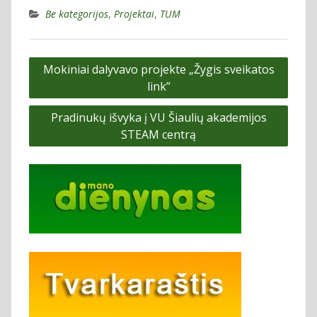
Be kategorijos
,
Projektai
,
TUM
Navigacija
Mokiniai dalyvavo projekte „Žygis sveikatos
tarp
link”
įrašų
Pradinukų išvyka į VU Šiaulių akademijos
STEAM centrą