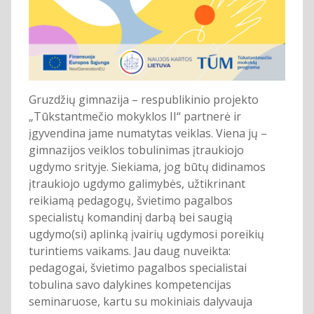
Gruzdžių gimnazija – respublikinio projekto
„Tūkstantmečio mokyklos II“ partnerė ir
įgyvendina jame numatytas veiklas. Viena jų –
gimnazijos veiklos tobulinimas įtraukiojo
ugdymo srityje. Siekiama, jog būtų didinamos
įtraukiojo ugdymo galimybės, užtikrinant
reikiamą pedagogų, švietimo pagalbos
specialistų komandinį darbą bei saugią
ugdymo(si) aplinką įvairių ugdymosi poreikių
turintiems vaikams. Jau daug nuveikta:
pedagogai, švietimo pagalbos specialistai
tobulina savo dalykines kompetencijas
seminaruose, kartu su mokiniais dalyvauja