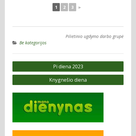
1
2
3
►
Pilietinio ugdymo darbo grupė
Be kategorijos
Navigacija
Pi diena 2023
tarp
Knygnešio diena
įrašų