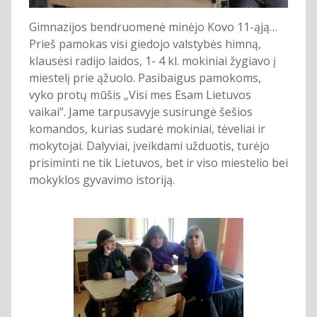
Gimnazijos bendruomenė minėjo Kovo 11-ąją…
Prieš pamokas visi giedojo valstybės himną,
klausėsi radijo laidos, 1- 4 kl. mokiniai žygiavo į
miestelį prie ąžuolo. Pasibaigus pamokoms,
vyko protų mūšis „Visi mes Esam Lietuvos
vaikai”. Jame tarpusavyje susirungė šešios
komandos, kurias sudarė mokiniai, tėveliai ir
mokytojai. Dalyviai, įveikdami užduotis, turėjo
prisiminti ne tik Lietuvos, bet ir viso miestelio bei
mokyklos gyvavimo istoriją.