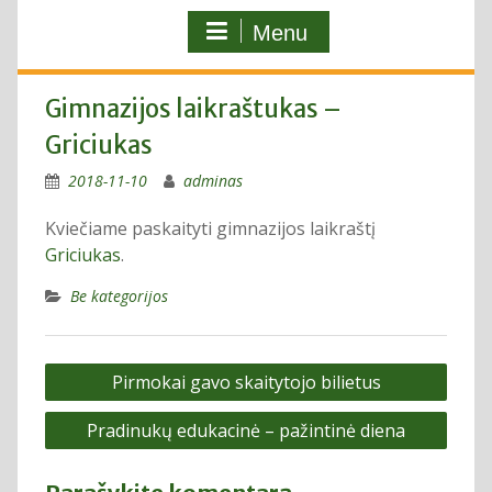
Menu
Gimnazijos laikraštukas –
Griciukas
2018-11-10
adminas
Kviečiame paskaityti gimnazijos laikraštį
Griciukas
.
Be kategorijos
Navigacija
Pirmokai gavo skaitytojo bilietus
tarp
Pradinukų edukacinė – pažintinė diena
įrašų