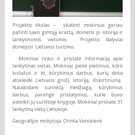
Projekto tikslas – skatinti mokinius geriau
pažinti savo gimtąjį kraštą, domėtis jo istorija ir
lankytinomis vietomis. Projekto dalyviai
domėjosi Lietuvos turizmu.
Mokiniai rinko ir pristatė informaciją apie
lankytinas vietas. Mokiniai piešė piešinius, kūrė
koliažus ir kt. kūrybinius darbus, kurių dėka
atskleidė Lietuvos grožį, istoriją, išskirtinumą.
Naudodami surinktą medžiagą, kūrybinius
darbus, parengė pristatymus, kurie buvo
pateikti jų surištoje knygoje. Mokiniai pristatė 31
lankytiną vietą Lietuvoje.
Geografijos mokytoja Orinta Venckienė