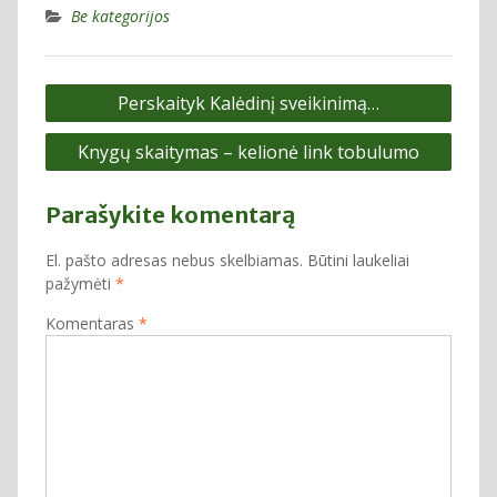
Be kategorijos
Navigacija
Perskaityk Kalėdinį sveikinimą…
tarp
Knygų skaitymas – kelionė link tobulumo
įrašų
Parašykite komentarą
El. pašto adresas nebus skelbiamas.
Būtini laukeliai
pažymėti
*
Komentaras
*