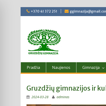
Skip
+370 41 372 251
ggimnazija@gmail.c
to
content
Pradžia
Naujienos
Gimnazija
Gruzdžių gimnazijos ir k
2024-03-28
adminas