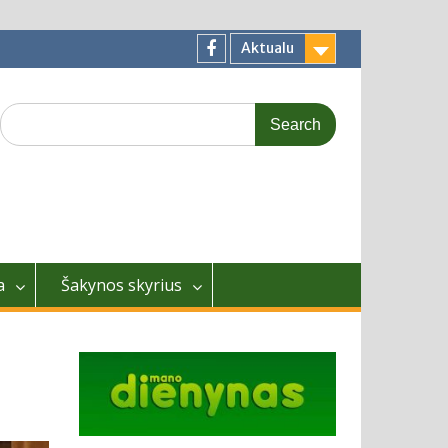
Aktualu
Facebook
Search
for:
a
Šakynos skyrius