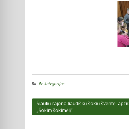
Be kategorijos
Navigacija
Šiaulių rajono liaudiškų šokių šventė–apži
„Šokim šokimėlį“
tarp
įrašų