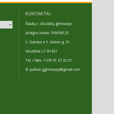
KONTAKTAI
Šiaulių r. Gruzdžių gimnazija
Įstaigos kodas 190058125
S. Dariaus ir S. Girėno g. 31
Gruzdžiai LT-81421
Tel. / faks. +370 41 37 22 51
El. paštas ggimnazija@gmail.com