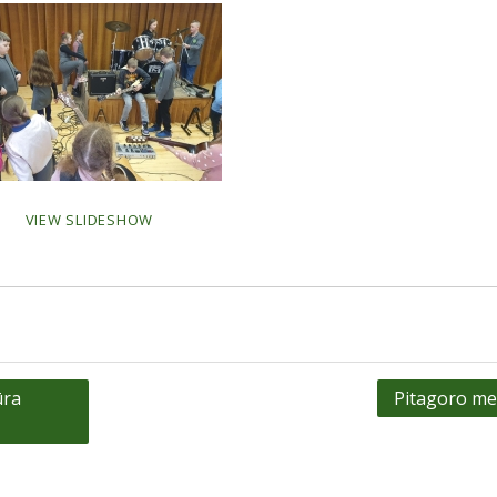
VIEW SLIDESHOW
ūra
Pitagoro me