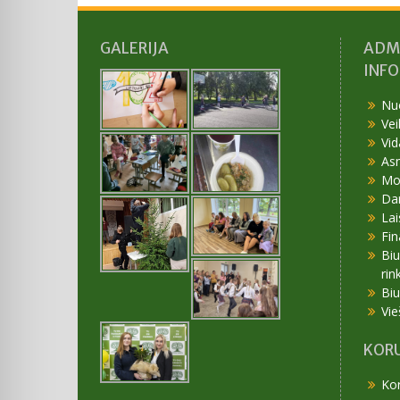
GALERIJA
ADM
INF
Nu
Vei
Vid
As
Mok
Da
Lai
Fin
Bi
rin
Bi
Vie
KORU
Kor