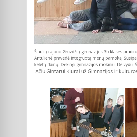
Šiaulių rajono Gruzdžių gimnazijos 3b klasės pradinuk
Antulienė pravedė integruotą menų pamoką. Susipažino
keletą dainų. Dėkingi gimnazijos mokiniui Deivydui Š
Ačiū Gintarui Kiūrai už Gimnazijos ir kultūr