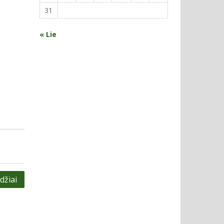
31
« Lie
džiai