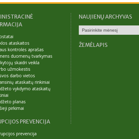
INISTRACINĖ
NAUJIENŲ ARCHYVAS
ORMACIJA
NAUJIENŲ
ARCHYVAS
ostatai
klos ataskaitos
ŽEMĖLAPIS
aus kontrolės aprašas
mens duomenų tvarkymas
ytojų skaidri veikla
rbo užmokestis
svos darbo vietos
ansinių ataskaitų rinkiniai
udžeto vykdymo ataskaitų
kiniai
udžeto planas
šieji pirkimai
PCIJOS PREVENCIJA
upcijos prevencija