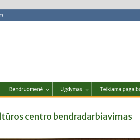
om
Bendruomenė
Ugdymas
Teikiama pagalb
ultūros centro bendradarbiavimas