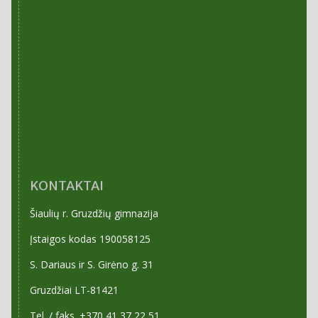
KONTAKTAI
Šiaulių r. Gruzdžių gimnazija
Įstaigos kodas 190058125
S. Dariaus ir S. Girėno g. 31
Gruzdžiai LT-81421
Tel. / faks. +370 41 37 22 51