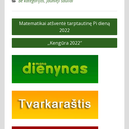
Be kategorijos
,
Jaunieji šauliai
Navigacija
Matematikai atšventė tarptautinę Pi dieną
tarp
2022
įrašų
,,Kengūra 2022″