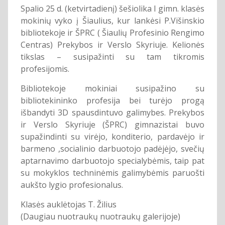
Spalio 25 d. (ketvirtadienį) šešiolika I gimn. klasės
mokinių vyko į Šiaulius, kur lankėsi P.Višinskio
bibliotekoje ir ŠPRC ( Šiaulių Profesinio Rengimo
Centras) Prekybos ir Verslo Skyriuje. Kelionės
tikslas – susipažinti su tam tikromis
profesijomis.
Bibliotekoje mokiniai susipažino su
bibliotekininko profesija bei turėjo progą
išbandyti 3D spausdintuvo galimybes. Prekybos
ir Verslo Skyriuje (ŠPRC) gimnazistai buvo
supažindinti su virėjo, konditerio, pardavėjo ir
barmeno ,socialinio darbuotojo padėjėjo, svečių
aptarnavimo darbuotojo specialybėmis, taip pat
su mokyklos techninėmis galimybėmis paruošti
aukšto lygio profesionalus.
Klasės auklėtojas T. Žilius
(Daugiau nuotraukų nuotraukų galerijoje)