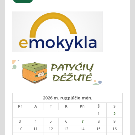
2026 m. rugpjūčio mėn.
Pr
A
T
K
Pn
Š
S
1
2
3
4
5
6
7
8
9
10
11
12
13
14
15
16