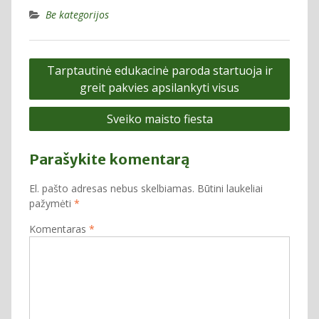
Be kategorijos
Navigacija
Tarptautinė edukacinė paroda startuoja ir
tarp
greit pakvies apsilankyti visus
įrašų
Sveiko maisto fiesta
Parašykite komentarą
El. pašto adresas nebus skelbiamas.
Būtini laukeliai
pažymėti
*
Komentaras
*