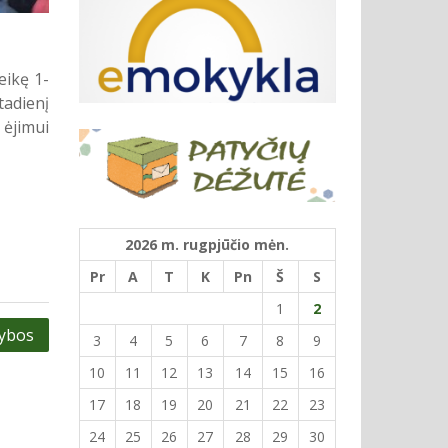
eikę 1-
tadienį
 ėjimui
2026 m. rugpjūčio mėn.
Pr
A
T
K
Pn
Š
S
1
2
žybos
3
4
5
6
7
8
9
10
11
12
13
14
15
16
17
18
19
20
21
22
23
24
25
26
27
28
29
30