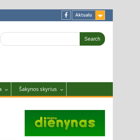
Aktualu
Facebook
Search
for:
a
Šakynos skyrius