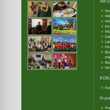
INF
Nu
Vei
Vid
As
Mok
Da
Lai
Fin
Bi
rin
Bi
Vie
KORU
Kor
Pran
Pr