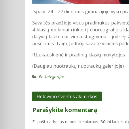
Spalio 24 – 27 dienomis gimnazijoje vyko pra
Savaitės pradžioje visus pradinukus pakvietėm
4 klasių mokiniai rinkosi į choreografijos k
dalyvių laukė dar viena staigmena – judrieji 
pėsčiomis. Taigi, Judrioji savaitė visiems pad
R.Lukauskienė ir pradinių klasių mokytojos
(Daugiau nuotraukų nuotraukų galerijoje)
Be kategorijos
Navigacija
Helovyno šventės akimirkos
tarp
Parašykite komentarą
įrašų
El. pašto adresas nebus skelbiamas.
Būtini laukelia