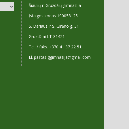
Šiaulių r. Gruzdžių gimnazija
Įstaigos kodas 190058125
S. Dariaus ir S. Girėno g. 31
Gruzdžiai LT-81421
Tel. / faks. +370 41 37 22 51
El. paštas ggimnazija@gmail.com