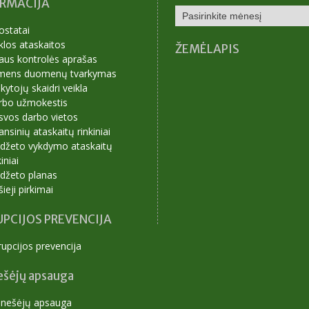
ORMACIJA
NAUJIENŲ
ARCHYVAS
ostatai
klos ataskaitos
ŽEMĖLAPIS
aus kontrolės aprašas
mens duomenų tvarkymas
ytojų skaidri veikla
rbo užmokestis
svos darbo vietos
ansinių ataskaitų rinkiniai
udžeto vykdymo ataskaitų
kiniai
udžeto planas
šieji pirkimai
PCIJOS PREVENCIJA
upcijos prevencija
ešėjų apsauga
anešėjų apsauga