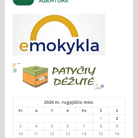
2026 m. rugpjūčio mėn.
Pr
A
T
K
Pn
Š
S
1
2
3
4
5
6
7
8
9
10
11
12
13
14
15
16