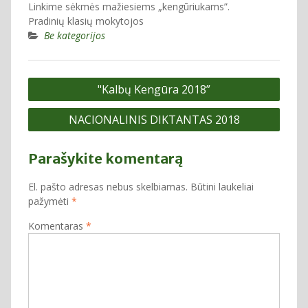
Linkime sėkmės mažiesiems „kengūriukams”.
Pradinių klasių mokytojos
Be kategorijos
Navigacija
"Kalbų Kengūra 2018”
tarp
NACIONALINIS DIKTANTAS 2018
įrašų
Parašykite komentarą
El. pašto adresas nebus skelbiamas.
Būtini laukeliai
pažymėti
*
Komentaras
*