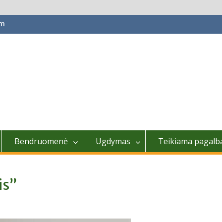
om
Bendruomenė
Ugdymas
Teikiama pagalb
is”