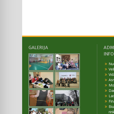
GALERIJA
ADM
INF
Nu
Vei
Vid
As
Mok
Da
Lai
Fin
Bi
rin