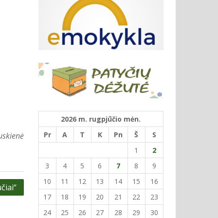
2026 m. rugpjūčio mėn.
Pr
A
T
K
Pn
Š
S
uskienė
1
2
3
4
5
6
7
8
9
10
11
12
13
14
15
16
čiai“
17
18
19
20
21
22
23
24
25
26
27
28
29
30