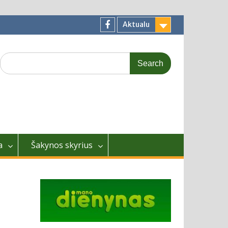
Aktualu
Facebook
Search
for:
a
Šakynos skyrius