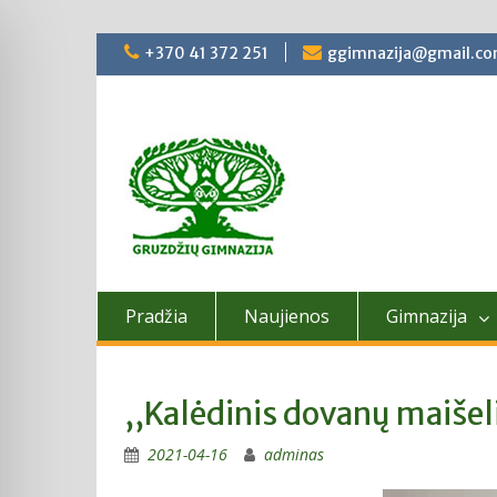
Skip
+370 41 372 251
ggimnazija@gmail.c
to
content
Pradžia
Naujienos
Gimnazija
,,Kalėdinis dovanų maišel
2021-04-16
adminas