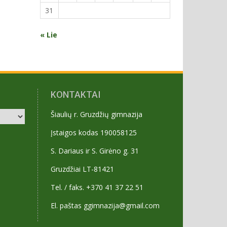
31
« Lie
KONTAKTAI
Šiaulių r. Gruzdžių gimnazija
Įstaigos kodas 190058125
S. Dariaus ir S. Girėno g. 31
Gruzdžiai LT-81421
Tel. / faks. +370 41 37 22 51
El. paštas ggimnazija@gmail.com