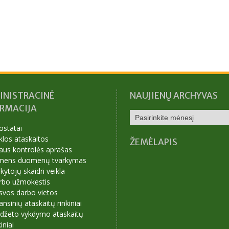
INISTRACINĖ
NAUJIENŲ ARCHYVAS
ORMACIJA
NAUJIENŲ
ARCHYVAS
ostatai
klos ataskaitos
ŽEMĖLAPIS
aus kontrolės aprašas
mens duomenų tvarkymas
ytojų skaidri veikla
rbo užmokestis
svos darbo vietos
ansinių ataskaitų rinkiniai
udžeto vykdymo ataskaitų
kiniai