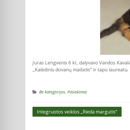
Juras Lengvenis 6 kl., dalyvavo Vandos Kav
,,Kalėdinis dovanų maišelis” ir tapo laureatu.
Be kategorijos
,
Pasiekimai
Navigacija
Integruotos veiklos „Rieda margutis“
tarp
įrašų