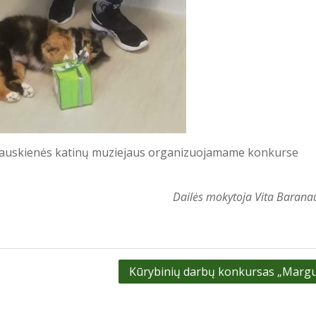
aliauskienės katinų muziejaus organizuojamame konkurse
Dailės mokytoja Vita Barana
Kūrybinių darbų konkursas „Margu