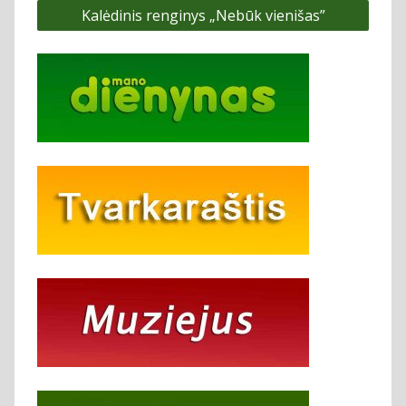
Kalėdinis renginys „Nebūk vienišas”
įrašų