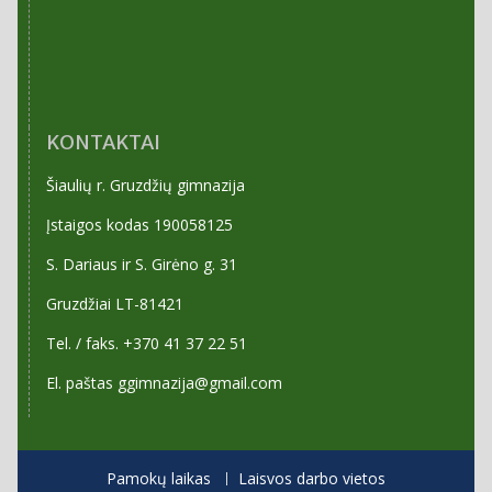
KONTAKTAI
Šiaulių r. Gruzdžių gimnazija
Įstaigos kodas 190058125
S. Dariaus ir S. Girėno g. 31
Gruzdžiai LT-81421
Tel. / faks. +370 41 37 22 51
El. paštas ggimnazija@gmail.com
Pamokų laikas
Laisvos darbo vietos