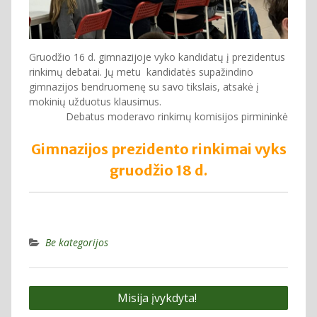
Gruodžio 16 d. gimnazijoje vyko kandidatų į prezidentus
rinkimų debatai. Jų metu kandidatės supažindino
gimnazijos bendruomenę su savo tikslais, atsakė į
mokinių užduotus klausimus.
Debatus moderavo rinkimų komisijos pirmininkė
Gimnazijos prezidento rinkimai vyks
gruodžio 18 d.
Be kategorijos
Navigacija
Misija įvykdyta!
tarp