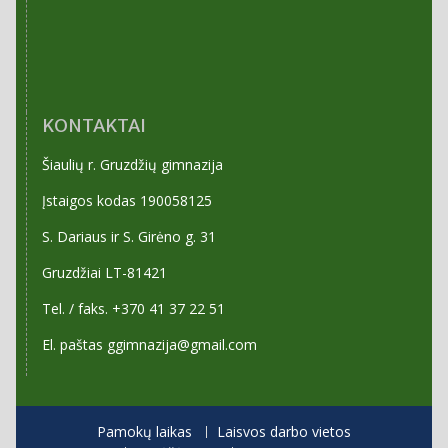
KONTAKTAI
Šiaulių r. Gruzdžių gimnazija
Įstaigos kodas 190058125
S. Dariaus ir S. Girėno g. 31
Gruzdžiai LT-81421
Tel. / faks. +370 41 37 22 51
El. paštas ggimnazija@gmail.com
Pamokų laikas
Laisvos darbo vietos