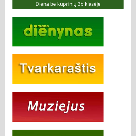
Diena be kuprinių 3b klasėje
įrašų