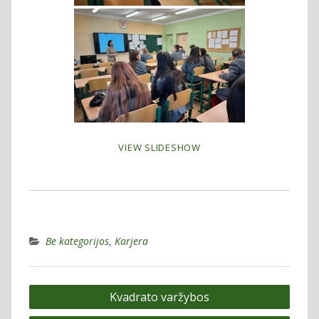
VIEW SLIDESHOW
Be kategorijos
,
Karjera
Navigacija
Kvadrato varžybos
tarp