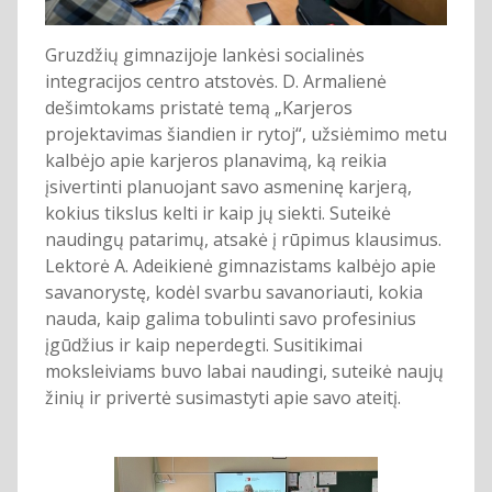
Gruzdžių gimnazijoje lankėsi socialinės
integracijos centro atstovės. D. Armalienė
dešimtokams pristatė temą „Karjeros
projektavimas šiandien ir rytoj“, užsiėmimo metu
kalbėjo apie karjeros planavimą, ką reikia
įsivertinti planuojant savo asmeninę karjerą,
kokius tikslus kelti ir kaip jų siekti. Suteikė
naudingų patarimų, atsakė į rūpimus klausimus.
Lektorė A. Adeikienė gimnazistams kalbėjo apie
savanorystę, kodėl svarbu savanoriauti, kokia
nauda, kaip galima tobulinti savo profesinius
įgūdžius ir kaip neperdegti. Susitikimai
moksleiviams buvo labai naudingi, suteikė naujų
žinių ir privertė susimastyti apie savo ateitį.