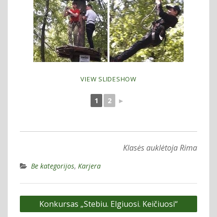
VIEW SLIDESHOW
1
2
►
Klasės auklėtoja Rima
Be kategorijos
,
Karjera
Navigacija
Konkursas „Stebiu. Elgiuosi. Keičiuosi“
tarp