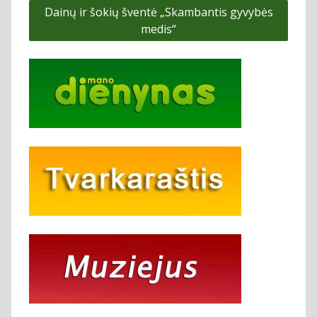
Dainų ir šokių šventė „Skambantis gyvybės
įrašų
medis“