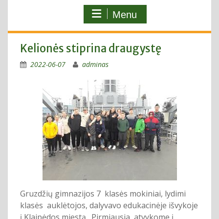
Menu
Kelionės stiprina draugystę
2022-06-07
adminas
Gruzdžių gimnazijos 7 klasės mokiniai, lydimi
klasės auklėtojos, dalyvavo edukacinėje išvykoje
į Klaipėdos miestą. Pirmiausia atvykome į