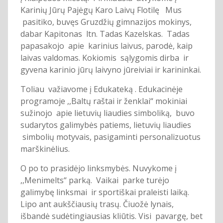
Karinių Jūrų Pajėgų Karo Laivų Flotilę Mus
pasitiko, buvęs Gruzdžių gimnazijos mokinys,
dabar Kapitonas ltn. Tadas Kazelskas. Tadas
papasakojo apie karinius laivus, parodė, kaip
laivas valdomas. Kokiomis sąlygomis dirba ir
gyvena karinio jūrų laivyno jūreiviai ir karininkai.
Toliau važiavome į Edukateką . Edukacinėje
programoje ,,Baltų raštai ir ženklai“ mokiniai
sužinojo apie lietuvių liaudies simboliką, buvo
sudarytos galimybės patiems, lietuvių liaudies
simbolių motyvais, pasigaminti personalizuotus
marškinėlius.
O po to prasidėjo linksmybės. Nuvykome į
,,Menimelts“ parką. Vaikai parke turėjo
galimybę linksmai ir sportiškai praleisti laiką.
Lipo ant aukščiausių trasų. Čiuožė lynais,
išbandė sudėtingiausias kliūtis. Visi pavargę, bet