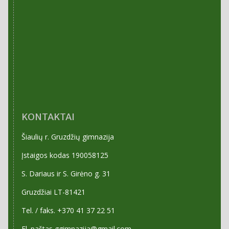
KONTAKTAI
Šiaulių r. Gruzdžių gimnazija
Įstaigos kodas 190058125
S. Dariaus ir S. Girėno g. 31
Gruzdžiai LT-81421
Tel. / faks. +370 41 37 22 51
El. paštas ggimnazija@gmail.com