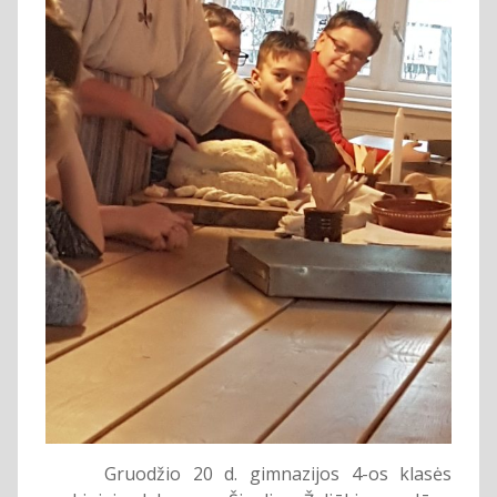
Gruodžio 20 d. gimnazijos 4-os klasės