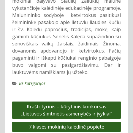
mokiniai dalyvavo Šiaulių Žaliūkių malūne
vykstančioje kalėdinėje edukacinėje programoje.
Malūnininko sodyboje ketvirtokus pasitikusi
šeimininkė pasakojo apie lietuvių liaudies Kūčių
ir šv. Kalėdų papročius, tradicijas, mokė, kaip
gaminti kūčiukus. Senelis Kalėda supažindino su
senoviškais vaikų žaislais, žaidimais. Žinoma,
dovanomis apdovanojo ir ketvirtokus. Pačių
pagaminti ir iškepti kūčiukai renginio pabaigoje
buvo valgomi su pasigardžiavimu. Dar ir
lauktuvėms namiškiams jų užteko.
Be kategorijos
Navigacija
Kraštotyrinis – kūrybinis konkursas
tarp
„Lietuvos šimtmetis asmenybės ir įvykiai“
įrašų
7 klasės mokinių kalėdinė popietė