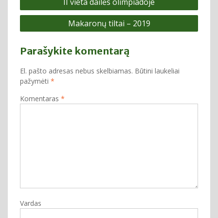
II vieta dailės olimpiadoje
tarp
Makaronų tiltai – 2019
įrašų
Parašykite komentarą
El. pašto adresas nebus skelbiamas.
Būtini laukeliai
pažymėti
*
Komentaras
*
Vardas