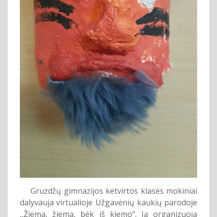
Gruzdžų gimnazijos ketvirtos klasės mokiniai
dalyvauja virtualioje Užgavėnių kaukių parodoje
,,Žiema, žiema, bėk iš kiemo“. Ją organizuoja