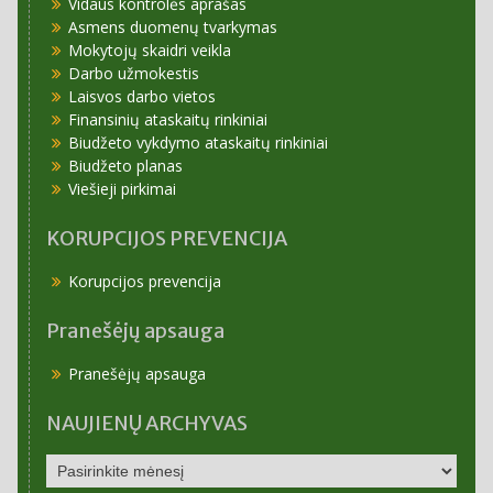
Vidaus kontrolės aprašas
Asmens duomenų tvarkymas
Mokytojų skaidri veikla
Darbo užmokestis
Laisvos darbo vietos
Finansinių ataskaitų rinkiniai
Biudžeto vykdymo ataskaitų rinkiniai
Biudžeto planas
Viešieji pirkimai
KORUPCIJOS PREVENCIJA
Korupcijos prevencija
Pranešėjų apsauga
Pranešėjų apsauga
NAUJIENŲ ARCHYVAS
NAUJIENŲ
ARCHYVAS