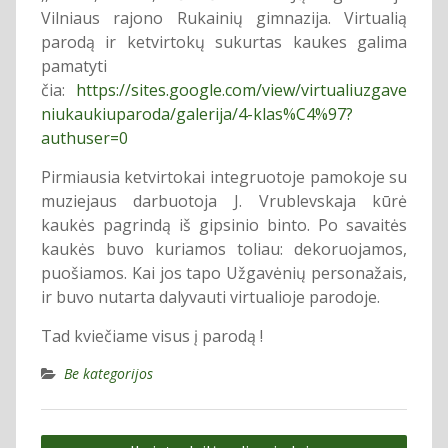
Vilniaus rajono Rukainių gimnazija. Virtualią
parodą ir ketvirtokų sukurtas kaukes galima
pamatyti
čia:
https://sites.google.com/view/virtualiuzgave
niukaukiuparoda/galerija/4-klas%C4%97?
authuser=0
Pirmiausia ketvirtokai integruotoje pamokoje su
muziejaus darbuotoja J. Vrublevskaja kūrė
kaukės pagrindą iš gipsinio binto. Po savaitės
kaukės buvo kuriamos toliau: dekoruojamos,
puošiamos. Kai jos tapo Užgavėnių personažais,
ir buvo nutarta dalyvauti virtualioje parodoje.
Tad kviečiame visus į parodą !
Be kategorijos
Navigacija