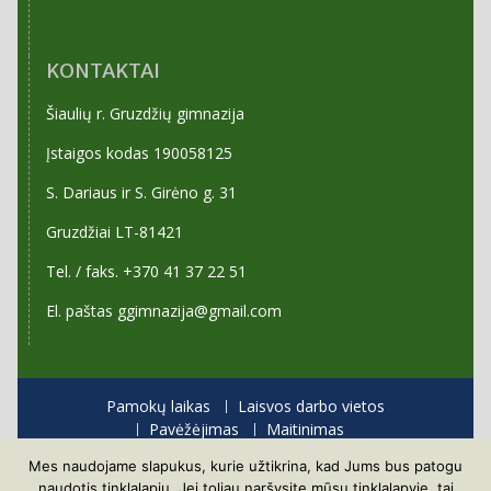
KONTAKTAI
Šiaulių r. Gruzdžių gimnazija
Įstaigos kodas 190058125
S. Dariaus ir S. Girėno g. 31
Gruzdžiai LT-81421
Tel. / faks. +370 41 37 22 51
El. paštas ggimnazija@gmail.com
Pamokų laikas
Laisvos darbo vietos
Pavėžėjimas
Maitinimas
Priėmimas į gimnaziją
Mes naudojame slapukus, kurie užtikrina, kad Jums bus patogu
Visos teisės saugomos
naudotis tinklalapiu. Jei toliau naršysite mūsų tinklalapyje, tai