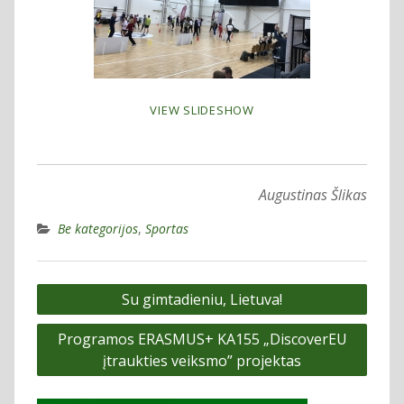
VIEW SLIDESHOW
Augustinas Šlikas
Be kategorijos
,
Sportas
Navigacija
Su gimtadieniu, Lietuva!
tarp
Programos ERASMUS+ KA155 „DiscoverEU
įrašų
įtraukties veiksmo” projektas