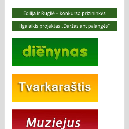
Navigacija
Edilija ir Rugilė – konkurso prizininkės
tarp
Ilgalaikis projektas „Daržas ant palangės“
įrašų