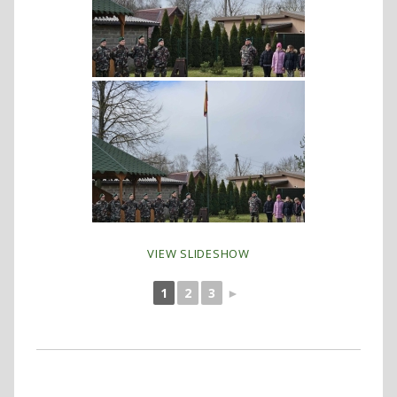
VIEW SLIDESHOW
1
2
3
►