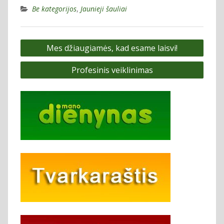
Be kategorijos
,
Jaunieji šauliai
Navigacija
Mes džiaugiamės, kad esame laisvi!
tarp
Profesinis veiklinimas
įrašų