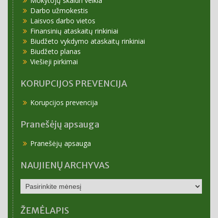
Mokytojų skaidri veikla
Darbo užmokestis
Laisvos darbo vietos
Finansinių ataskaitų rinkiniai
Biudžeto vykdymo ataskaitų rinkiniai
Biudžeto planas
Viešieji pirkimai
KORUPCIJOS PREVENCIJA
Korupcijos prevencija
Pranešėjų apsauga
Pranešėjų apsauga
NAUJIENŲ ARCHYVAS
NAUJIENŲ
ARCHYVAS
ŽEMĖLAPIS