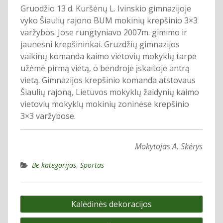
Gruodžio 13 d. Kuršėnų L. Ivinskio gimnazijoje
vyko Šiaulių rajono BUM mokinių krepšinio 3×3
varžybos. Jose rungtyniavo 2007m. gimimo ir
jaunesni krepšininkai. Gruzdžių gimnazijos
vaikinų komanda kaimo vietovių mokyklų tarpe
užėmė pirmą vietą, o bendroje įskaitoje antrą
vietą. Gimnazijos krepšinio komanda atstovaus
Šiaulių rajoną, Lietuvos mokyklų žaidynių kaimo
vietovių mokyklų mokinių zoninėse krepšinio
3×3 varžybose.
Mokytojas A. Skėrys
Be kategorijos
,
Sportas
Navigacija
Kalėdinės dekoracijos
tarp