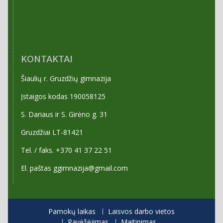
KONTAKTAI
Šiaulių r. Gruzdžių gimnazija
Įstaigos kodas 190058125
S. Dariaus ir S. Girėno g. 31
Gruzdžiai LT-81421
Tel. / faks. +370 41 37 22 51
El. paštas ggimnazija@gmail.com
Pamokų laikas
Laisvos darbo vietos
Pavėžėjimas
Maitinimas