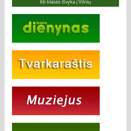
6b klasės išvyka į Vilnių
įrašų