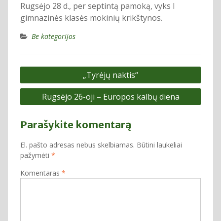
Rugsėjo 28 d., per septintą pamoką, vyks I
gimnazinės klasės mokinių krikštynos.
Be kategorijos
Navigacija
„Tyrėjų naktis“
tarp
Rugsėjo 26-oji – Europos kalbų diena
įrašų
Parašykite komentarą
El. pašto adresas nebus skelbiamas.
Būtini laukeliai
pažymėti
*
Komentaras
*