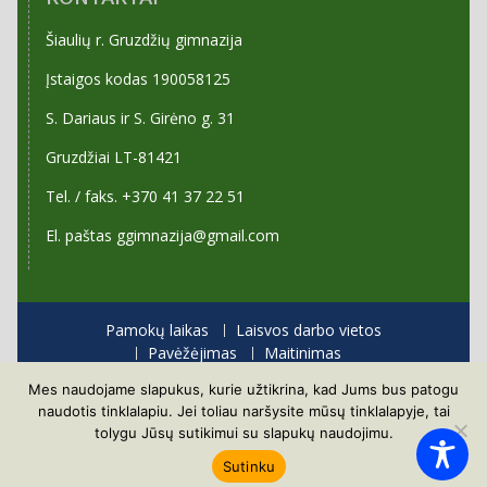
Šiaulių r. Gruzdžių gimnazija
Įstaigos kodas 190058125
S. Dariaus ir S. Girėno g. 31
Gruzdžiai LT-81421
Tel. / faks. +370 41 37 22 51
El. paštas ggimnazija@gmail.com
Pamokų laikas
Laisvos darbo vietos
Pavėžėjimas
Maitinimas
Priėmimas į gimnaziją
Mes naudojame slapukus, kurie užtikrina, kad Jums bus patogu
Visos teisės saugomos
naudotis tinklalapiu. Jei toliau naršysite mūsų tinklalapyje, tai
Proudly powered by WordPress
|
Education Hub by
tolygu Jūsų sutikimui su slapukų naudojimu.
WEN Themes
Sutinku