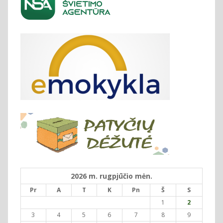
2026 m. rugpjūčio mėn.
Pr
A
T
K
Pn
Š
S
1
2
3
4
5
6
7
8
9